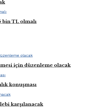
cak
5 bin TL olmalı
rmesi için düzenleme olacak
ılık konuşması
alebi karşılanacak