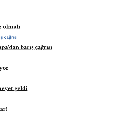
z olmalı
pa’dan barış çağrısı
üyor
heyet geldi
ar!