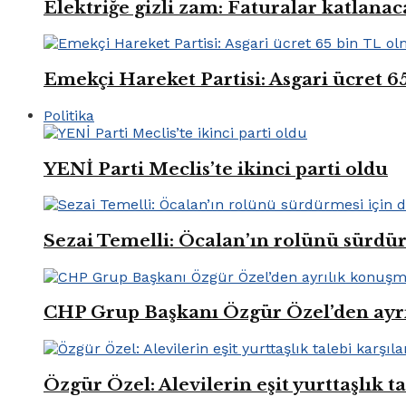
Elektriğe gizli zam: Faturalar katlana
Emekçi Hareket Partisi: Asgari ücret 6
Politika
YENİ Parti Meclis’te ikinci parti oldu
Sezai Temelli: Öcalan’ın rolünü sürdü
CHP Grup Başkanı Özgür Özel’den ayr
Özgür Özel: Alevilerin eşit yurttaşlık t