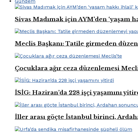
Gündem
Sivas Madımak için AYM’den ‘yaşam hak
Meclis Başkanı: Tatile girmeden düze
Çocuklara ağır ceza düzenlemesi Mecli
İSİG: Haziran’da 228 işçi yaşamını yitir
İller arası göçte İstanbul birinci, Ard