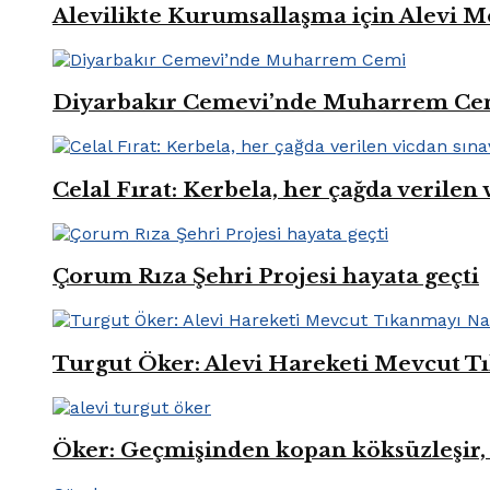
Alevilikte Kurumsallaşma için Alevi M
Diyarbakır Cemevi’nde Muharrem Ce
Celal Fırat: Kerbela, her çağda verilen 
Çorum Rıza Şehri Projesi hayata geçti
Turgut Öker: Alevi Hareketi Mevcut Tı
Öker: Geçmişinden kopan köksüzleşir, 