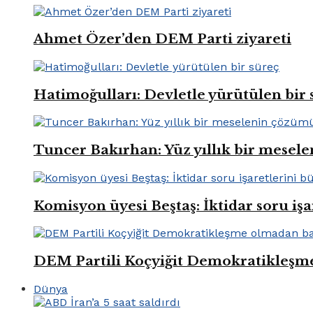
Ahmet Özer’den DEM Parti ziyareti
Hatimoğulları: Devletle yürütülen bir 
Tuncer Bakırhan: Yüz yıllık bir mese
Komisyon üyesi Beştaş: İktidar soru iş
DEM Partili Koçyiğit Demokratikleşm
Dünya