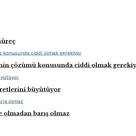
süreç
lenin çözümü konusunda ciddi olmak gereki
aretlerini büyütüyor
e olmadan barış olmaz