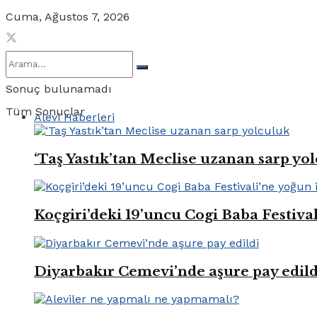
Cuma, Ağustos 7, 2026
Sonuç bulunamadı
Tüm Sonuçlar
Alevi Haberleri
‘Taş Yastık’tan Meclise uzanan sarp yo
Koçgiri’deki 19’uncu Cogi Baba Festival
Diyarbakır Cemevi’nde aşure pay edild