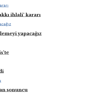
kı ihlali’ kararı
nlemeyi yapacağız
s’te
di
ahan sonuncu