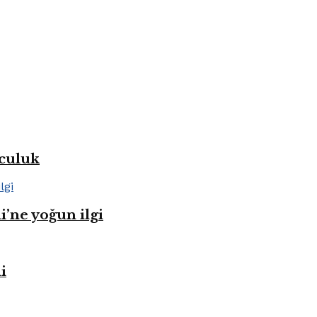
lculuk
i’ne yoğun ilgi
i