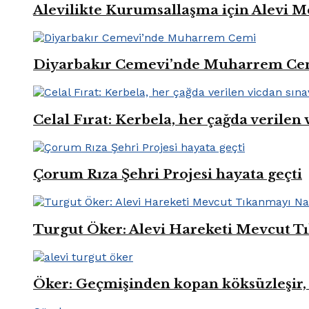
Alevilikte Kurumsallaşma için Alevi M
Diyarbakır Cemevi’nde Muharrem Ce
Celal Fırat: Kerbela, her çağda verilen 
Çorum Rıza Şehri Projesi hayata geçti
Turgut Öker: Alevi Hareketi Mevcut Tı
Öker: Geçmişinden kopan köksüzleşir, 