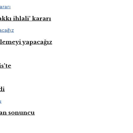
kı ihlali’ kararı
nlemeyi yapacağız
s’te
di
ahan sonuncu