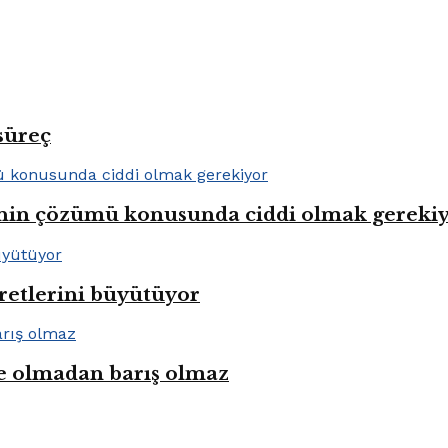
süreç
lenin çözümü konusunda ciddi olmak gereki
aretlerini büyütüyor
e olmadan barış olmaz