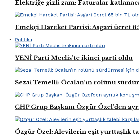
Elektriğe gizli zam: Faturalar katlana
Emekçi Hareket Partisi: Asgari ücret 6
Politika
YENİ Parti Meclis’te ikinci parti oldu
Sezai Temelli: Öcalan’ın rolünü sürdü
CHP Grup Başkanı Özgür Özel’den ayr
Özgür Özel: Alevilerin eşit yurttaşlık t