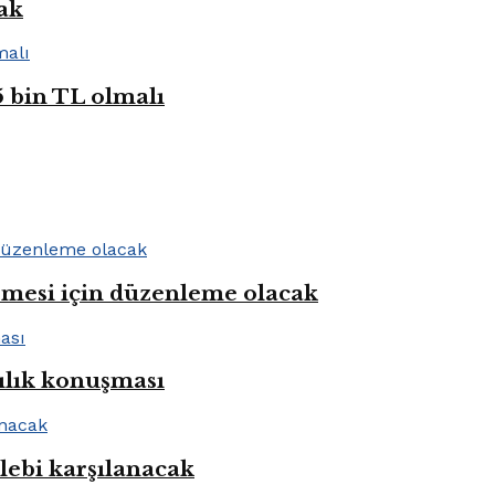
cak
5 bin TL olmalı
rmesi için düzenleme olacak
ılık konuşması
alebi karşılanacak