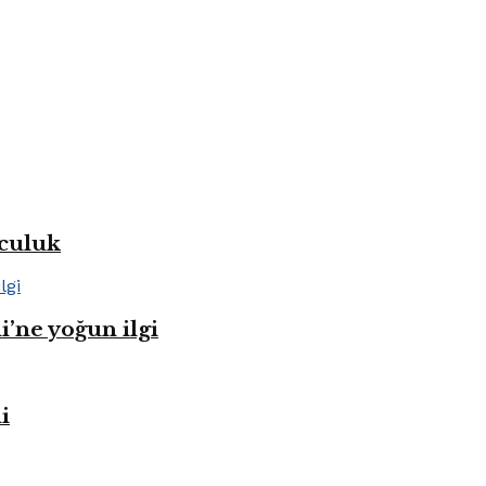
lculuk
i’ne yoğun ilgi
i