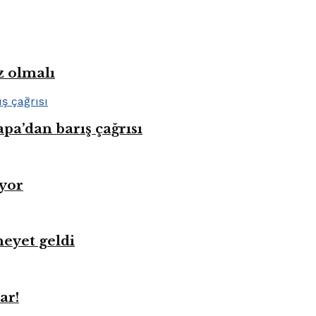
z olmalı
pa’dan barış çağrısı
üyor
heyet geldi
ar!