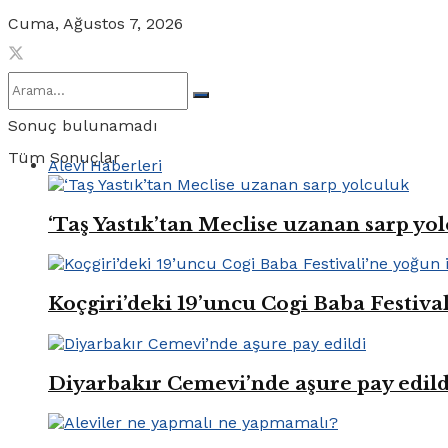
Cuma, Ağustos 7, 2026
Sonuç bulunamadı
Tüm Sonuçlar
Alevi Haberleri
‘Taş Yastık’tan Meclise uzanan sarp yo
Koçgiri’deki 19’uncu Cogi Baba Festival
Diyarbakır Cemevi’nde aşure pay edild