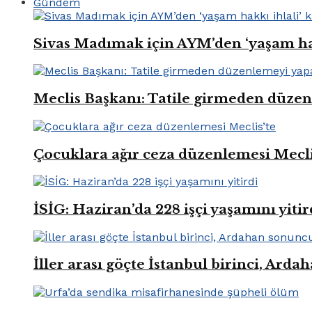
Gündem
Sivas Madımak için AYM’den ‘yaşam hak
Meclis Başkanı: Tatile girmeden düze
Çocuklara ağır ceza düzenlemesi Mecli
İSİG: Haziran’da 228 işçi yaşamını yitir
İller arası göçte İstanbul birinci, Ard