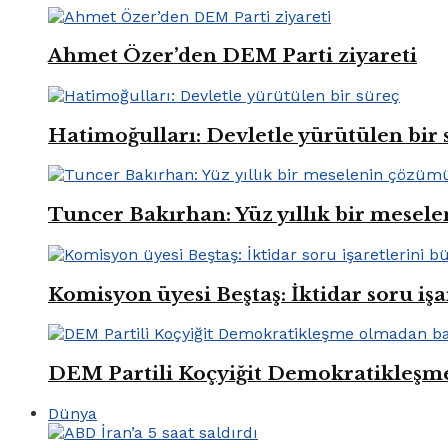
Ahmet Özer’den DEM Parti ziyareti
Hatimoğulları: Devletle yürütülen bir 
Tuncer Bakırhan: Yüz yıllık bir mese
Komisyon üyesi Beştaş: İktidar soru iş
DEM Partili Koçyiğit Demokratikleşm
Dünya