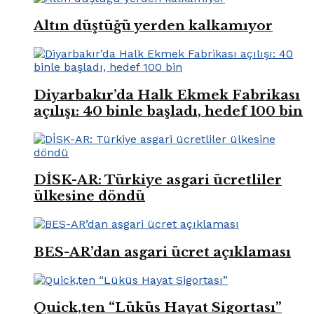
Altın düştüğü yerden kalkamıyor
Diyarbakır’da Halk Ekmek Fabrikası
açılışı: 40 binle başladı, hedef 100 bin
DİSK-AR: Türkiye asgari ücretliler
ülkesine döndü
BES-AR’dan asgari ücret açıklaması
Quick,ten “Lüküs Hayat Sigortası”