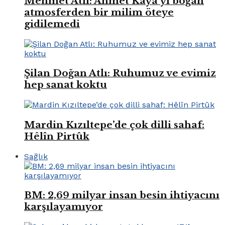
Mehmet Atlı: Ahmet Kaya’yı boğan
atmosferden bir milim öteye
gidilemedi
Şilan Doğan Atlı: Ruhumuz ve evimiz
hep sanat koktu
Mardin Kızıltepe’de çok dilli sahaf:
Hêlîn Pirtûk
Sağlık
BM: 2,69 milyar insan besin ihtiyacını
karşılayamıyor