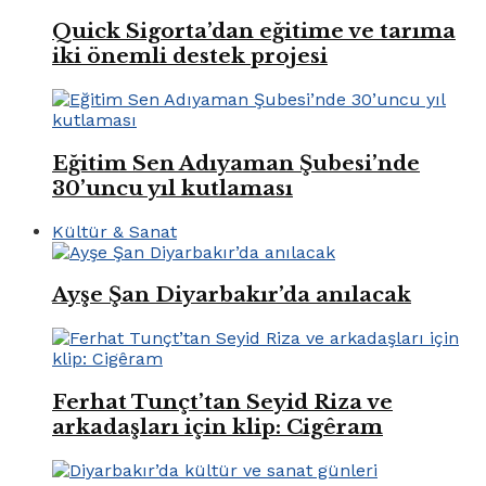
Quick Sigorta’dan eğitime ve tarıma
iki önemli destek projesi
Eğitim Sen Adıyaman Şubesi’nde
30’uncu yıl kutlaması
Kültür & Sanat
Ayşe Şan Diyarbakır’da anılacak
Ferhat Tunçt’tan Seyid Riza ve
arkadaşları için klip: Cigêram