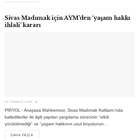
Sivas Madımak için AYM’den ‘yaşam hakkı
ihlali’ kararı
23 TEMMUZ 2026
0
PİRYOL - Anayasa Mahkemesi, Sivas Madımak Katliamı’nda
katledilenler ile ilgili yapılan yargılama sürecinin “etkili
yürütülmediği” ve “yaşam hakkının usul boyutunun...
DETAILS
DAHA FAZLA