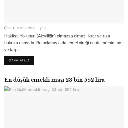
31 TEMMUZ 2026
1
Hakikat Yol’unun (Aleviliğin) olmazsa olmazı ikrar ve rıza
hukuku esasıdır. Bu anlamıyla da temel direği ocak, mürşid, pir
ve talip...
DETAILS
DAHA FAZLA
En düşük emekli maşı 23 bin 552 lira