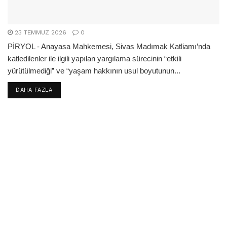
23 TEMMUZ 2026
0
PİRYOL - Anayasa Mahkemesi, Sivas Madımak Katliamı’nda
katledilenler ile ilgili yapılan yargılama sürecinin “etkili
yürütülmediği” ve “yaşam hakkının usul boyutunun...
DETAILS
DAHA FAZLA