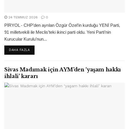
24 TEMMUZ 2026
0
PİRYOL - CHP’den ayrılan Özgür Özel’in kurduğu YENİ Parti,
91 milletvekili ile Meclis’teki ikinci parti oldu. Yeni Parti’nin
Kurucular Kurulu’nun...
DETAILS
DAHA FAZLA
Sivas Madımak için AYM’den ‘yaşam hakkı
ihlali’ kararı