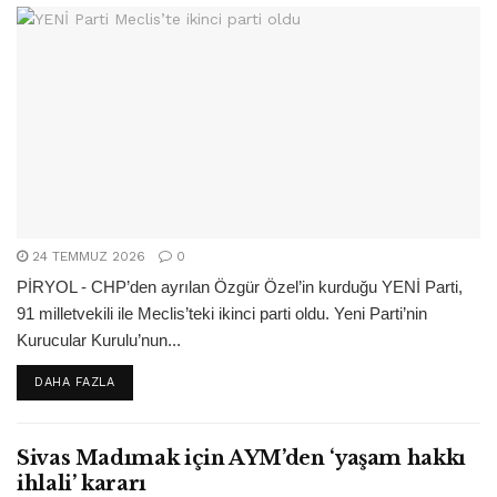
24 TEMMUZ 2026
0
PİRYOL - CHP’den ayrılan Özgür Özel’in kurduğu YENİ Parti,
91 milletvekili ile Meclis’teki ikinci parti oldu. Yeni Parti’nin
Kurucular Kurulu’nun...
DETAILS
DAHA FAZLA
Sivas Madımak için AYM’den ‘yaşam hakkı
ihlali’ kararı