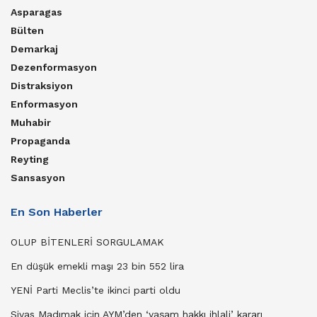
Asparagas
Bülten
Demarkaj
Dezenformasyon
Distraksiyon
Enformasyon
Muhabir
Propaganda
Reyting
Sansasyon
En Son Haberler
OLUP BİTENLERİ SORGULAMAK
En düşük emekli maşı 23 bin 552 lira
YENİ Parti Meclis’te ikinci parti oldu
Sivas Madımak için AYM’den ‘yaşam hakkı ihlali’ kararı