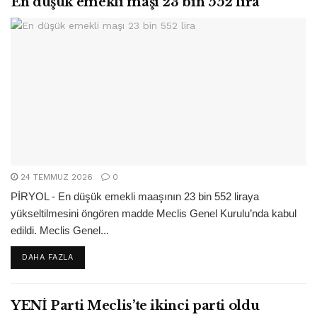
En düşük emekli maşı 23 bin 552 lira
24 TEMMUZ 2026
0
PİRYOL - En düşük emekli maaşının 23 bin 552 liraya
yükseltilmesini öngören madde Meclis Genel Kurulu’nda kabul
edildi. Meclis Genel...
DETAILS
DAHA FAZLA
YENİ Parti Meclis’te ikinci parti oldu