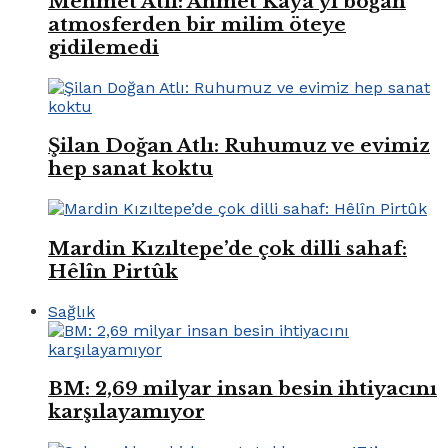
Mehmet Atlı: Ahmet Kaya’yı boğan
atmosferden bir milim öteye
gidilemedi
Şilan Doğan Atlı: Ruhumuz ve evimiz
hep sanat koktu
Mardin Kızıltepe’de çok dilli sahaf:
Hêlîn Pirtûk
Sağlık
BM: 2,69 milyar insan besin ihtiyacını
karşılayamıyor