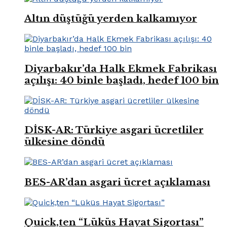
Altın düştüğü yerden kalkamıyor
Diyarbakır’da Halk Ekmek Fabrikası
açılışı: 40 binle başladı, hedef 100 bin
DİSK-AR: Türkiye asgari ücretliler
ülkesine döndü
BES-AR’dan asgari ücret açıklaması
Quick,ten “Lüküs Hayat Sigortası”