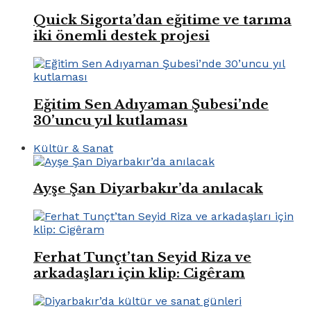
Quick Sigorta’dan eğitime ve tarıma
iki önemli destek projesi
Eğitim Sen Adıyaman Şubesi’nde
30’uncu yıl kutlaması
Kültür & Sanat
Ayşe Şan Diyarbakır’da anılacak
Ferhat Tunçt’tan Seyid Riza ve
arkadaşları için klip: Cigêram