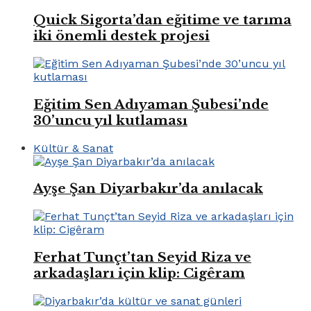
Quick Sigorta’dan eğitime ve tarıma
iki önemli destek projesi
Eğitim Sen Adıyaman Şubesi’nde
30’uncu yıl kutlaması
Kültür & Sanat
Ayşe Şan Diyarbakır’da anılacak
Ferhat Tunçt’tan Seyid Riza ve
arkadaşları için klip: Cigêram