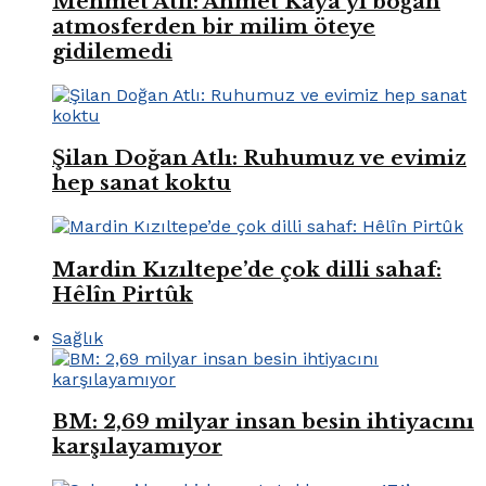
Mehmet Atlı: Ahmet Kaya’yı boğan
atmosferden bir milim öteye
gidilemedi
Şilan Doğan Atlı: Ruhumuz ve evimiz
hep sanat koktu
Mardin Kızıltepe’de çok dilli sahaf:
Hêlîn Pirtûk
Sağlık
BM: 2,69 milyar insan besin ihtiyacını
karşılayamıyor