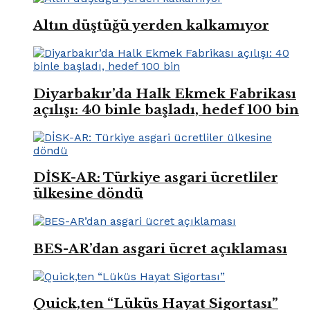
Altın düştüğü yerden kalkamıyor
Diyarbakır’da Halk Ekmek Fabrikası
açılışı: 40 binle başladı, hedef 100 bin
DİSK-AR: Türkiye asgari ücretliler
ülkesine döndü
BES-AR’dan asgari ücret açıklaması
Quick,ten “Lüküs Hayat Sigortası”