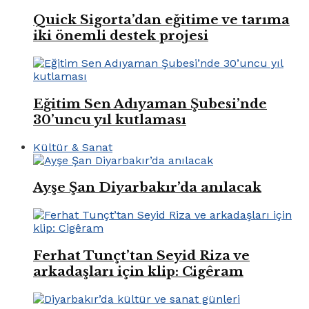
Quick Sigorta’dan eğitime ve tarıma
iki önemli destek projesi
Eğitim Sen Adıyaman Şubesi’nde
30’uncu yıl kutlaması
Kültür & Sanat
Ayşe Şan Diyarbakır’da anılacak
Ferhat Tunçt’tan Seyid Riza ve
arkadaşları için klip: Cigêram