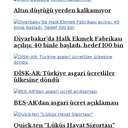
Altın düştüğü yerden kalkamıyor
Diyarbakır’da Halk Ekmek Fabrikası
açılışı: 40 binle başladı, hedef 100 bin
DİSK-AR: Türkiye asgari ücretliler
ülkesine döndü
BES-AR’dan asgari ücret açıklaması
Quick,ten “Lüküs Hayat Sigortası”