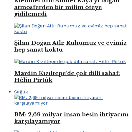
Mehmet Atlı: Ahmet Kaya’yı boğan
atmosferden bir milim öteye
gidilemedi
Şilan Doğan Atlı: Ruhumuz ve evimiz
hep sanat koktu
Mardin Kızıltepe’de çok dilli sahaf:
Hêlîn Pirtûk
Sağlık
BM: 2,69 milyar insan besin ihtiyacını
karşılayamıyor