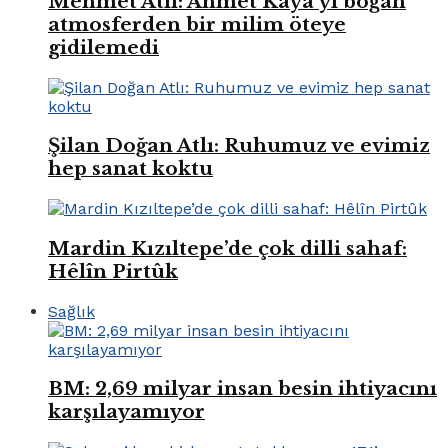
Mehmet Atlı: Ahmet Kaya’yı boğan
atmosferden bir milim öteye
gidilemedi
Şilan Doğan Atlı: Ruhumuz ve evimiz
hep sanat koktu
Mardin Kızıltepe’de çok dilli sahaf:
Hêlîn Pirtûk
Sağlık
BM: 2,69 milyar insan besin ihtiyacını
karşılayamıyor