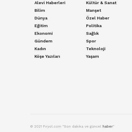
Alevi Haberleri
Kültür & Sanat
Bilim
Manşet
Dünya
Özel Haber
Eğitim
Politika
Ekonomi
Sağlık
Gündem
Spor
Kadın
Teknoloji
Köşe Yazıları
Yaşam
© 2021 Piryol.com "Son dakika ve güncel
haber
"