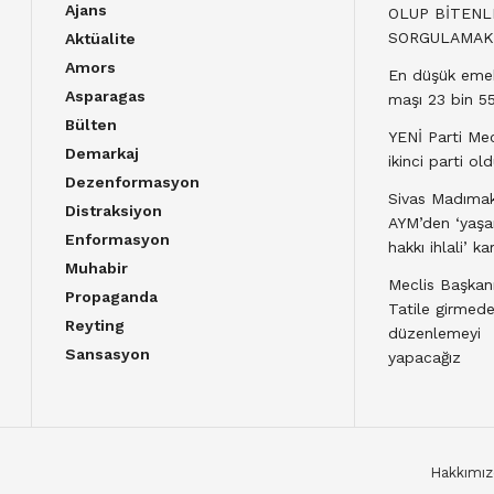
Ajans
OLUP BİTENL
SORGULAMAK
Aktüalite
Amors
En düşük emek
Asparagas
maşı 23 bin 55
Bülten
YENİ Parti Mec
Demarkaj
ikinci parti ol
Dezenformasyon
Sivas Madımak
Distraksiyon
AYM’den ‘yaş
Enformasyon
hakkı ihlali’ kar
Muhabir
Meclis Başkanı
Propaganda
Tatile girmed
Reyting
düzenlemeyi
Sansasyon
yapacağız
Hakkımız