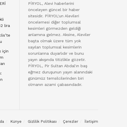
ERİ
PİRYOL, Alevi haberlerini
önceleyen güncel bir haber
sitesidir. PİRYOL'un Alevileri
li
öncelemesi diğer toplumsal
2 lira
kesimleri görmezden geldiği
anlamına gelmez. Aksine, Aleviler
lis’te
başta olmak üzere tüm yok
du
sayılan toplumsal kesimlerin
 için
sorunlarına duyarlıdır ve bunu
am
yayın akışında titizlikle gözetir.
arı
PİRYOL, Pir Sultan Abdal'ın baş
eğmez duruşunun yayın alanındaki
:
günümüz temsilcilerinden biri
en
olmanın azami çabasındadır.
da
Künye
Gizlilik Politikası
Çerezler
İletişim