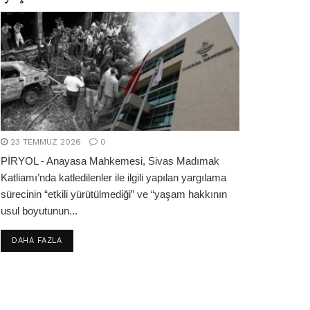
23 TEMMUZ 2026
0
PİRYOL - Anayasa Mahkemesi, Sivas Madımak
Katliamı’nda katledilenler ile ilgili yapılan yargılama
sürecinin “etkili yürütülmediği” ve “yaşam hakkının
usul boyutunun...
DETAILS
DAHA FAZLA