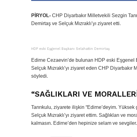
PİRYOL-
CHP Diyarbakır Milletvekili Sezgin Tan
Demirtaş ve Selçuk Mızraklı’yı ziyaret etti.
HDP eski Eşgenel Başkanı Selahattin Demirtaş
Edirne Cezaevin’de bulunan HDP eski Eşgenel B
Selçuk Mızraklı’yı ziyaret eden CHP Diyarbakır Mil
söyledi.
“SAĞLIKLARI VE MORALLERİ
Tanrıkulu, ziyarete ilişkin “Edirne’deyim. Yüksek
Selçuk Mızraklı’yı ziyaret ettim. Sağlıkları ve mo
kalmasın. Edirne’den hepinize selam ve sevgiler.”