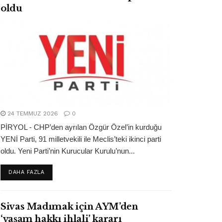
oldu
24 TEMMUZ 2026
0
PİRYOL - CHP’den ayrılan Özgür Özel’in kurduğu
YENİ Parti, 91 milletvekili ile Meclis’teki ikinci parti
oldu. Yeni Parti’nin Kurucular Kurulu’nun...
DETAILS
DAHA FAZLA
Sivas Madımak için AYM’den
‘yaşam hakkı ihlali’ kararı