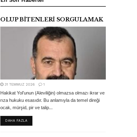
OLUP BİTENLERİ SORGULAMAK
31 TEMMUZ 2026
1
Hakikat Yol’unun (Aleviliğin) olmazsa olmazı ikrar ve
rıza hukuku esasıdır. Bu anlamıyla da temel direği
ocak, mürşid, pir ve talip...
DETAILS
DAHA FAZLA