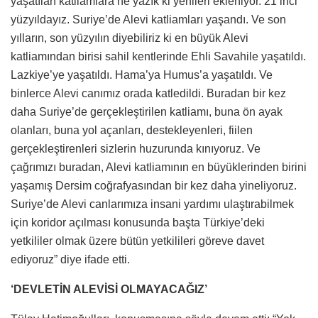
yaşatılan katliamlara ne yazık ki yenileri ekleniyor. 21’inci
yüzyıldayız. Suriye’de Alevi katliamları yaşandı. Ve son
yılların, son yüzyılın diyebiliriz ki en büyük Alevi
katliamından birisi sahil kentlerinde Ehli Savahile yaşatıldı.
Lazkiye’ye yaşatıldı. Hama’ya Humus’a yaşatıldı. Ve
binlerce Alevi canımız orada katledildi. Buradan bir kez
daha Suriye’de gerçekleştirilen katliamı, buna ön ayak
olanları, buna yol açanları, destekleyenleri, fiilen
gerçekleştirenleri sizlerin huzurunda kınıyoruz. Ve
çağrımızı buradan, Alevi katliamının en büyüklerinden birini
yaşamış Dersim coğrafyasından bir kez daha yineliyoruz.
Suriye’de Alevi canlarımıza insani yardımı ulaştırabilmek
için koridor açılması konusunda başta Türkiye’deki
yetkililer olmak üzere bütün yetkilileri göreve davet
ediyoruz” diye ifade etti.
‘DEVLETİN ALEVİSİ OLMAYACAĞIZ’