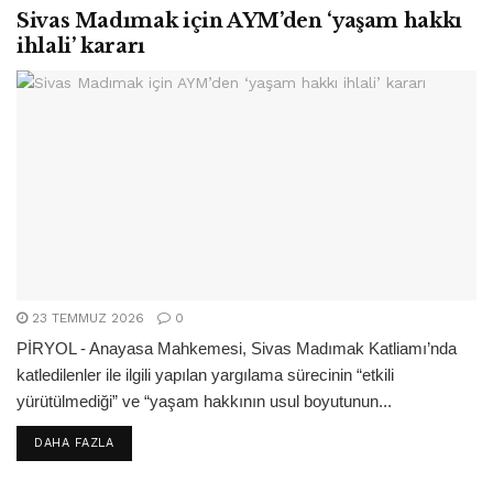
Sivas Madımak için AYM’den ‘yaşam hakkı
ihlali’ kararı
23 TEMMUZ 2026
0
PİRYOL - Anayasa Mahkemesi, Sivas Madımak Katliamı’nda
katledilenler ile ilgili yapılan yargılama sürecinin “etkili
yürütülmediği” ve “yaşam hakkının usul boyutunun...
DETAILS
DAHA FAZLA