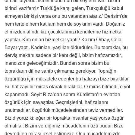
olmalı’ diyordu. İsmet İnönü’nün bir söylemi var: ‘Bizim
birinci vazifemiz Türklüğe karşı gelen, Türkçülüğü kabul
etmeyen bir kişi varsa onu bu vatandan atarız.’ Derisim’de
hem tertele hem katliam hem de soykırım vardı. Doğamız
elimizden alındı, kız çocuklarımızı kendilerine hizmetkar
yaptılar. Kim onları hizmetkar yaptı? Kazım Orbay, Celal
Bayar yaptı. Kadınları, yaşlıları öldürdüler. Bu topraklar, bu
derviş mekanı sadece bir kent değil, bizim hafızamızdır,
inancızdır geleceğimizdir. Bundan sonra bizim bu
toprakların diline sahip çıkmamız gerekiyor. Toprağın
özgürlüğü için mücadele edenler bu hafızayı bize bıraktılar.
Bu hafızayı bir miras olarak bıraktılar. O miras bitmedi, o yol
kapanmadı. Seyit Rıza’dan sonra Kürdistan’ın evlatları
özgürlük için savaştılar. Geçmişlerini, hafızalarını
unutmadılar, özgürlük mücadelesinden taviz vermediler.
Biz diyoruz ki; eğer bir toprakta insanlar yaşıyorsa özgür
olmalılar. Bizim verdiğimiz mücadelenin özü budur. Bize
devredilen mirası içselleştirmişiz. Onu mücadelemizde