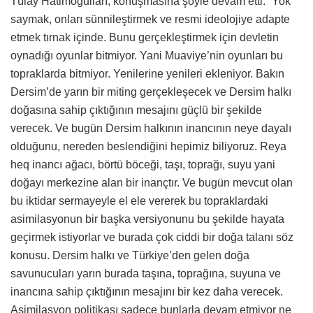
Tülay Hatimoğulları, konuşmasına şöyle devam etti: “Yok
saymak, onları sünnileştirmek ve resmi ideolojiye adapte
etmek tırnak içinde. Bunu gerçekleştirmek için devletin
oynadığı oyunlar bitmiyor. Yani Muaviye’nin oyunları bu
topraklarda bitmiyor. Yenilerine yenileri ekleniyor. Bakın
Dersim’de yarın bir miting gerçekleşecek ve Dersim halkı
doğasına sahip çıktığının mesajını güçlü bir şekilde
verecek. Ve bugün Dersim halkının inancının neye dayalı
olduğunu, nereden beslendiğini hepimiz biliyoruz. Reya
heq inancı ağacı, börtü böceği, taşı, toprağı, suyu yani
doğayı merkezine alan bir inançtır. Ve bugün mevcut olan
bu iktidar sermayeyle el ele vererek bu topraklardaki
asimilasyonun bir başka versiyonunu bu şekilde hayata
geçirmek istiyorlar ve burada çok ciddi bir doğa talanı söz
konusu. Dersim halkı ve Türkiye’den gelen doğa
savunucuları yarın burada taşına, toprağına, suyuna ve
inancına sahip çıktığının mesajını bir kez daha verecek.
Asimilasyon politikası sadece bunlarla devam etmiyor ne