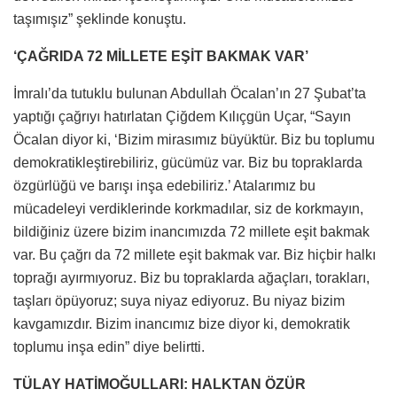
taşımışız” şeklinde konuştu.
‘ÇAĞRIDA 72 MİLLETE EŞİT BAKMAK VAR’
İmralı’da tutuklu bulunan Abdullah Öcalan’ın 27 Şubat’ta
yaptığı çağrıyı hatırlatan Çiğdem Kılıçgün Uçar, “Sayın
Öcalan diyor ki, ‘Bizim mirasımız büyüktür. Biz bu toplumu
demokratikleştirebiliriz, gücümüz var. Biz bu topraklarda
özgürlüğü ve barışı inşa edebiliriz.’ Atalarımız bu
mücadeleyi verdiklerinde korkmadılar, siz de korkmayın,
bildiğiniz üzere bizim inancımızda 72 millete eşit bakmak
var. Bu çağrı da 72 millete eşit bakmak var. Biz hiçbir halkı
toprağı ayırmıyoruz. Biz bu topraklarda ağaçları, torakları,
taşları öpüyoruz; suya niyaz ediyoruz. Bu niyaz bizim
kavgamızdır. Bizim inancımız bize diyor ki, demokratik
toplumu inşa edin” diye belirtti.
TÜLAY HATİMOĞULLARI: HALKTAN ÖZÜR