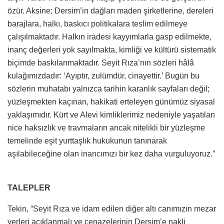
özür. Aksine; Dersim’in dağları maden şirketlerine, dereleri
barajlara, halkı, baskıcı politikalara teslim edilmeye
çalışılmaktadır. Halkın iradesi kayyımlarla gasp edilmekte,
inanç değerleri yok sayılmakta, kimliği ve kültürü sistematik
biçimde baskılanmaktadır. Seyit Rıza’nın sözleri hâlâ
kulağımızdadır: ‘Ayıptır, zulümdür, cinayettir.’ Bugün bu
sözlerin muhatabı yalnızca tarihin karanlık sayfaları değil;
yüzleşmekten kaçınan, hakikati erteleyen günümüz siyasal
yaklaşımıdır. Kürt ve Alevi kimliklerimiz nedeniyle yaşatılan
nice haksızlık ve travmaların ancak nitelikli bir yüzleşme
temelinde eşit yurttaşlık hukukunun tanınarak
aşılabileceğine olan inancımızı bir kez daha vurguluyoruz.”
TALEPLER
Tekin, “Seyit Rıza ve idam edilen diğer altı canımızın mezar
yerleri açıklanmalı ve cenazelerinin Dersim’e nakli