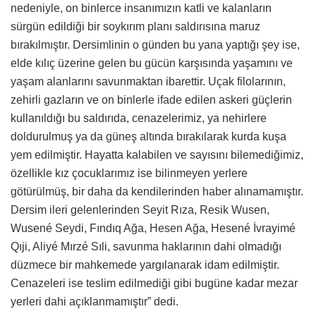
nedeniyle, on binlerce insanımızın katli ve kalanların
sürgün edildiği bir soykırım planı saldırısına maruz
bırakılmıştır. Dersimlinin o günden bu yana yaptığı şey ise,
elde kılıç üzerine gelen bu gücün karşısında yaşamını ve
yaşam alanlarını savunmaktan ibarettir. Uçak filolarının,
zehirli gazların ve on binlerle ifade edilen askeri güçlerin
kullanıldığı bu saldırıda, cenazelerimiz, ya nehirlere
doldurulmuş ya da güneş altında bırakılarak kurda kuşa
yem edilmiştir. Hayatta kalabilen ve sayısını bilemediğimiz,
özellikle kız çocuklarımız ise bilinmeyen yerlere
götürülmüş, bir daha da kendilerinden haber alınamamıştır.
Dersim ileri gelenlerinden Seyit Rıza, Resik Wusen,
Wusené Seydi, Fındıq Ağa, Hesen Ağa, Hesené İvrayimé
Qıji, Aliyé Mırzé Sıli, savunma haklarının dahi olmadığı
düzmece bir mahkemede yargılanarak idam edilmiştir.
Cenazeleri ise teslim edilmediği gibi bugüne kadar mezar
yerleri dahi açıklanmamıştır” dedi.