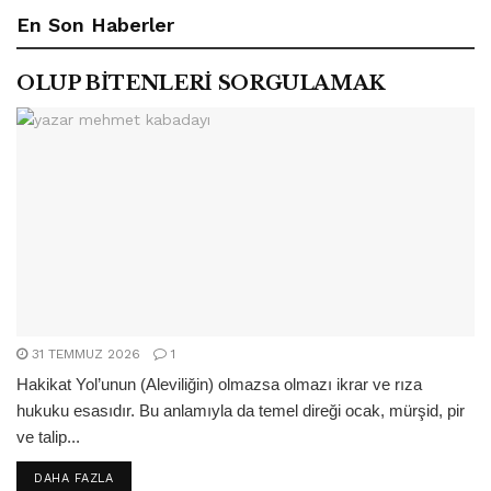
En Son Haberler
OLUP BİTENLERİ SORGULAMAK
31 TEMMUZ 2026
1
Hakikat Yol’unun (Aleviliğin) olmazsa olmazı ikrar ve rıza
hukuku esasıdır. Bu anlamıyla da temel direği ocak, mürşid, pir
ve talip...
DETAILS
DAHA FAZLA