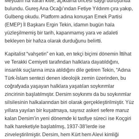
Meydanı’na varan kitle, açıklama öncesi saygı duruşunda
bulundu. Gureş Ana Ocağı’ından Fetiye Yıldırım çıra yakıp,
Gulbeng okudu. Platform adına konuşan Emek Partisi
(EMEP) İl Başkanı Ergin Tekin, idamın bugün hala
yüzleşilmemiş bir tarih, kapanmamış yara ve adaleti
bekleyen bir hafıza olarak durduğunu belirtti.
Kapitalist “vahşetin” en katı, en tekçi biçimi dönemin İttihat
ve Terakki Cemiyeti tarafından halklara dayatıldığını,
insanlık suçlarına imza atıldığını dile getiren Tekin, “Adına
Türk-İslam sentezi denen ideolojik zemin üzerinden, bu
coğrafyada yaşayan halklara yaşatılan soykırımlar
zincirinin başlatılmıştır. Dersim soykırımı da bu soykırımlar
silsilesinin halkalarından biri olarak gerçekleştirilmiştir. Yüz
yıllara yayılan bir kuşatmaya, sayısız askeri sefere maruz
kalan Dersim’in yeni dönemde ki tasfiye süreci ise Koçgiri
halk hareketiyle başlatılmış, 1937-38’lerde ise
zirveleştirilmiştir. Dersim, hem Kürt hem Alevi kimliği