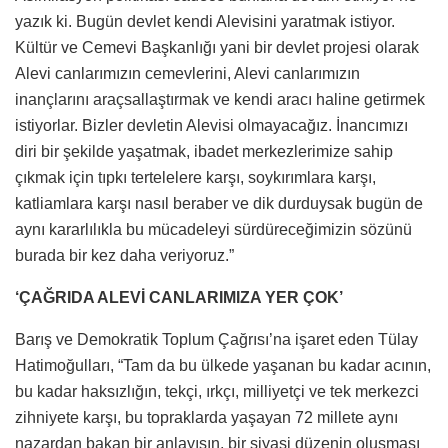
yazık ki. Bugün devlet kendi Alevisini yaratmak istiyor.
Kültür ve Cemevi Başkanlığı yani bir devlet projesi olarak
Alevi canlarımızın cemevlerini, Alevi canlarımızın
inançlarını araçsallaştırmak ve kendi aracı haline getirmek
istiyorlar. Bizler devletin Alevisi olmayacağız. İnancımızı
diri bir şekilde yaşatmak, ibadet merkezlerimize sahip
çıkmak için tıpkı tertelelere karşı, soykırımlara karşı,
katliamlara karşı nasıl beraber ve dik durduysak bugün de
aynı kararlılıkla bu mücadeleyi sürdüreceğimizin sözünü
burada bir kez daha veriyoruz.”
‘ÇAĞRIDA ALEVİ CANLARIMIZA YER ÇOK’
Barış ve Demokratik Toplum Çağrısı’na işaret eden Tülay
Hatimoğulları, “Tam da bu ülkede yaşanan bu kadar acının,
bu kadar haksızlığın, tekçi, ırkçı, milliyetçi ve tek merkezci
zihniyete karşı, bu topraklarda yaşayan 72 millete aynı
nazardan bakan bir anlayışın, bir siyasi düzenin oluşması