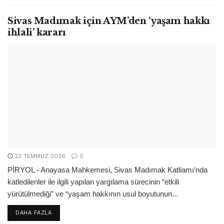
Sivas Madımak için AYM’den ‘yaşam hakkı
ihlali’ kararı
23 TEMMUZ 2026
0
PİRYOL - Anayasa Mahkemesi, Sivas Madımak Katliamı’nda
katledilenler ile ilgili yapılan yargılama sürecinin “etkili
yürütülmediği” ve “yaşam hakkının usul boyutunun...
DETAILS
DAHA FAZLA