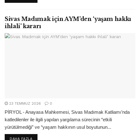
Sivas Madımak için AYM’den ‘yaşam hakkı
ihlali’ kararı
23 TEMMUZ 2026
0
PİRYOL - Anayasa Mahkemesi, Sivas Madımak Katliamı’nda
katledilenler ile ilgili yapılan yargılama sürecinin “etkili
yürütülmediği” ve “yaşam hakkının usul boyutunun...
DETAILS
DAHA FAZLA