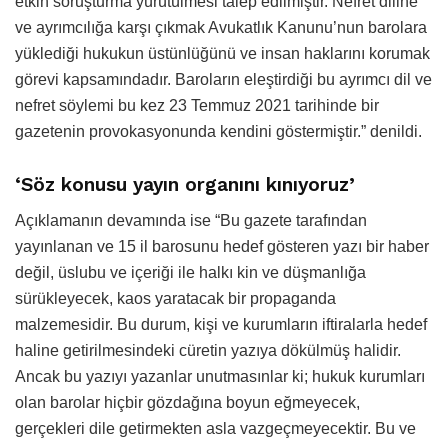
etkin soruşturma yürütülmesi talep edilmiştir. Nefret diline
ve ayrımcılığa karşı çıkmak Avukatlık Kanunu’nun barolara
yüklediği hukukun üstünlüğünü ve insan haklarını korumak
görevi kapsamındadır. Baroların eleştirdiği bu ayrımcı dil ve
nefret söylemi bu kez 23 Temmuz 2021 tarihinde bir
gazetenin provokasyonunda kendini göstermiştir.” denildi.
‘Söz konusu yayın organını kınıyoruz’
Açıklamanın devamında ise “Bu gazete tarafından
yayınlanan ve 15 il barosunu hedef gösteren yazı bir haber
değil, üslubu ve içeriği ile halkı kin ve düşmanlığa
sürükleyecek, kaos yaratacak bir propaganda
malzemesidir. Bu durum, kişi ve kurumların iftiralarla hedef
haline getirilmesindeki cüretin yazıya dökülmüş halidir.
Ancak bu yazıyı yazanlar unutmasınlar ki; hukuk kurumları
olan barolar hiçbir gözdağına boyun eğmeyecek,
gerçekleri dile getirmekten asla vazgeçmeyecektir. Bu ve