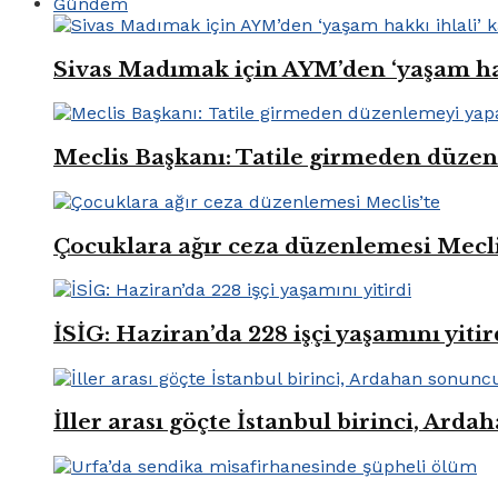
Gündem
Sivas Madımak için AYM’den ‘yaşam hak
Meclis Başkanı: Tatile girmeden düze
Çocuklara ağır ceza düzenlemesi Mecli
İSİG: Haziran’da 228 işçi yaşamını yitir
İller arası göçte İstanbul birinci, Ard