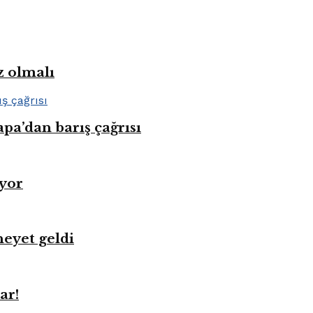
z olmalı
pa’dan barış çağrısı
üyor
heyet geldi
ar!