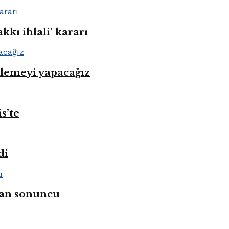
kı ihlali’ kararı
nlemeyi yapacağız
s’te
di
ahan sonuncu