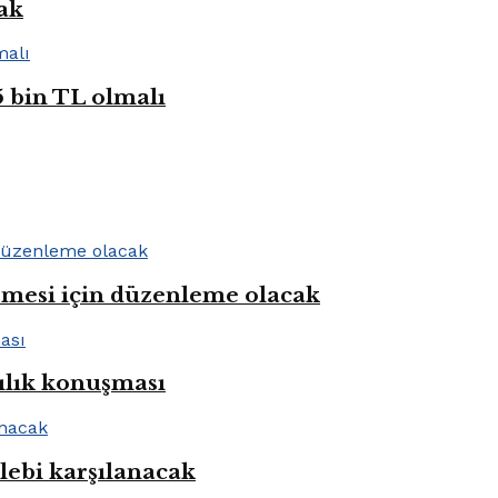
cak
5 bin TL olmalı
rmesi için düzenleme olacak
ılık konuşması
alebi karşılanacak