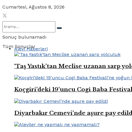
Cumartesi, Ağustos 8, 2026
Sonuç bulunamadı
Tüm Sonuçlar
Alevi Haberleri
‘Taş Yastık’tan Meclise uzanan sarp yo
Koçgiri’deki 19’uncu Cogi Baba Festival
Diyarbakır Cemevi’nde aşure pay edild