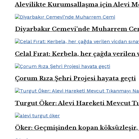
Alevilikte Kurumsallaşma için Alevi M
Diyarbakır Cemevi’nde Muharrem Ce
Celal Fırat: Kerbela, her çağda verilen 
Çorum Rıza Şehri Projesi hayata geçti
Turgut Öker: Alevi Hareketi Mevcut Tı
Öker: Geçmişinden kopan köksüzleşir, 