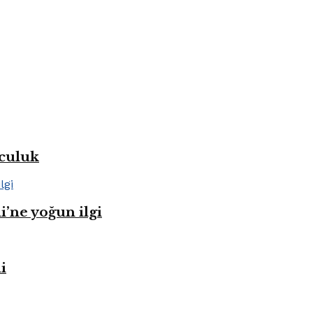
lculuk
i’ne yoğun ilgi
i