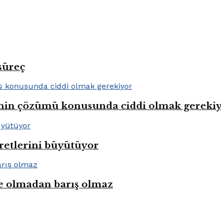
süreç
lenin çözümü konusunda ciddi olmak gereki
aretlerini büyütüyor
e olmadan barış olmaz