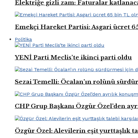
Elektriğe gizli zam: Faturalar katlana
Emekçi Hareket Partisi: Asgari ücret 6
Politika
YENİ Parti Meclis’te ikinci parti oldu
Sezai Temelli: Öcalan’ın rolünü sürdü
CHP Grup Başkanı Özgür Özel’den ayr
Özgür Özel: Alevilerin eşit yurttaşlık t