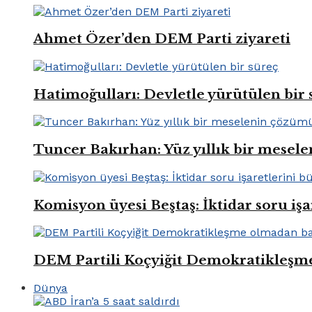
Ahmet Özer’den DEM Parti ziyareti
Hatimoğulları: Devletle yürütülen bir 
Tuncer Bakırhan: Yüz yıllık bir mese
Komisyon üyesi Beştaş: İktidar soru iş
DEM Partili Koçyiğit Demokratikleşm
Dünya