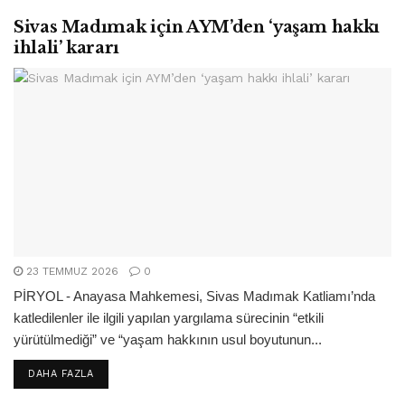
Sivas Madımak için AYM’den ‘yaşam hakkı
ihlali’ kararı
23 TEMMUZ 2026
0
PİRYOL - Anayasa Mahkemesi, Sivas Madımak Katliamı’nda
katledilenler ile ilgili yapılan yargılama sürecinin “etkili
yürütülmediği” ve “yaşam hakkının usul boyutunun...
DETAILS
DAHA FAZLA