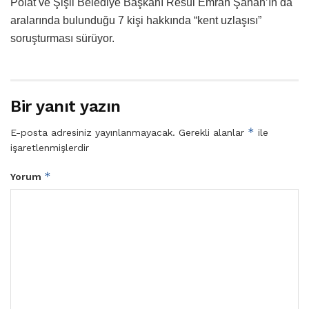
Polat ve Şişli Belediye Başkanı Resul Emrah Şahan’ın da
aralarında bulunduğu 7 kişi hakkında “kent uzlaşısı”
soruşturması sürüyor.
Bir yanıt yazın
*
E-posta adresiniz yayınlanmayacak.
Gerekli alanlar
ile
işaretlenmişlerdir
*
Yorum