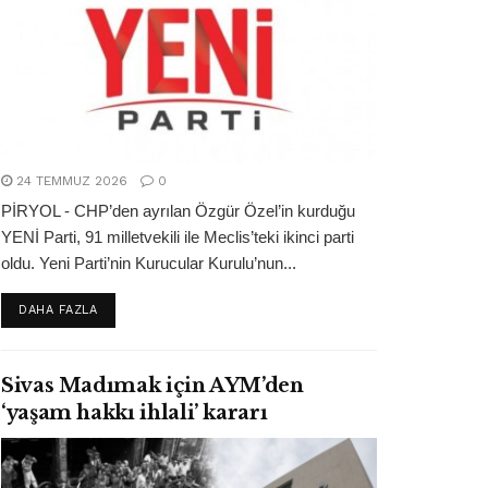
24 TEMMUZ 2026
0
PİRYOL - CHP’den ayrılan Özgür Özel’in kurduğu
YENİ Parti, 91 milletvekili ile Meclis’teki ikinci parti
oldu. Yeni Parti’nin Kurucular Kurulu’nun...
DETAILS
DAHA FAZLA
Sivas Madımak için AYM’den
‘yaşam hakkı ihlali’ kararı