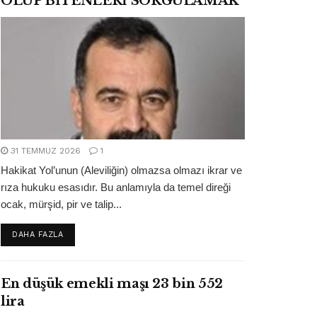
OLUP BİTENLERİ SORGULAMAK
31 TEMMUZ 2026
1
Hakikat Yol’unun (Aleviliğin) olmazsa olmazı ikrar ve
rıza hukuku esasıdır. Bu anlamıyla da temel direği
ocak, mürşid, pir ve talip...
DETAILS
DAHA FAZLA
En düşük emekli maşı 23 bin 552
lira