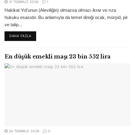
31 TEMMUZ 2026
1
Hakikat Yol’unun (Aleviliğin) olmazsa olmazı ikrar ve rıza
hukuku esasıdır. Bu anlamıyla da temel direği ocak, mürşid, pir
ve talip...
DETAILS
DAHA FAZLA
En düşük emekli maşı 23 bin 552 lira
24 TEMMUZ 2026
0