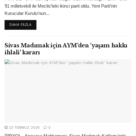
91 milletvekili ile Meclis’teki ikinci parti oldu. Yeni Parti’nin
Kurucular Kurulu’nun...
DETAILS
DAHA FAZLA
Sivas Madımak için AYM’den ‘yaşam hakkı
ihlali’ kararı
23 TEMMUZ 2026
0
PİRYOL - Anayasa Mahkemesi, Sivas Madımak Katliamı’nda