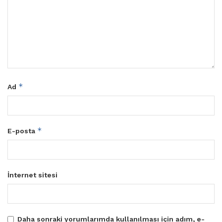
*
Ad
*
E-posta
İnternet sitesi
Daha sonraki yorumlarımda kullanılması için adım, e-