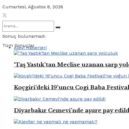
Cumartesi, Ağustos 8, 2026
Sonuç bulunamadı
Tüm Sonuçlar
Alevi Haberleri
‘Taş Yastık’tan Meclise uzanan sarp yo
Koçgiri’deki 19’uncu Cogi Baba Festival
Diyarbakır Cemevi’nde aşure pay edild