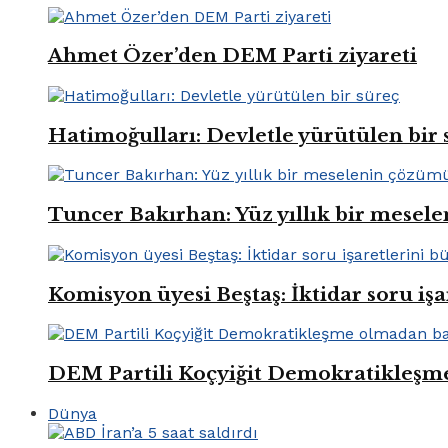
Ahmet Özer’den DEM Parti ziyareti
Hatimoğulları: Devletle yürütülen bir 
Tuncer Bakırhan: Yüz yıllık bir mese
Komisyon üyesi Beştaş: İktidar soru iş
DEM Partili Koçyiğit Demokratikleşm
Dünya