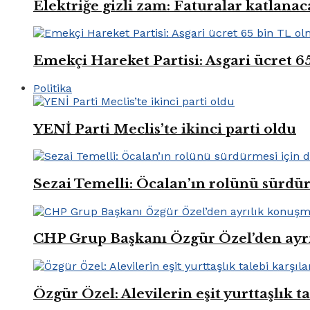
Elektriğe gizli zam: Faturalar katlana
Emekçi Hareket Partisi: Asgari ücret 6
Politika
YENİ Parti Meclis’te ikinci parti oldu
Sezai Temelli: Öcalan’ın rolünü sürdü
CHP Grup Başkanı Özgür Özel’den ayr
Özgür Özel: Alevilerin eşit yurttaşlık t