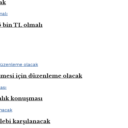
cak
5 bin TL olmalı
rmesi için düzenleme olacak
ılık konuşması
alebi karşılanacak