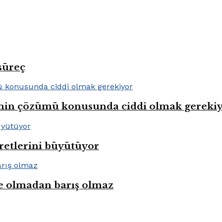
süreç
lenin çözümü konusunda ciddi olmak gereki
aretlerini büyütüyor
e olmadan barış olmaz