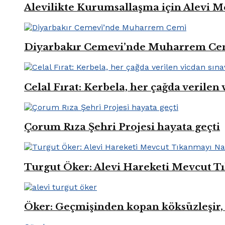
Alevilikte Kurumsallaşma için Alevi M
Diyarbakır Cemevi’nde Muharrem Ce
Celal Fırat: Kerbela, her çağda verilen 
Çorum Rıza Şehri Projesi hayata geçti
Turgut Öker: Alevi Hareketi Mevcut Tı
Öker: Geçmişinden kopan köksüzleşir, 