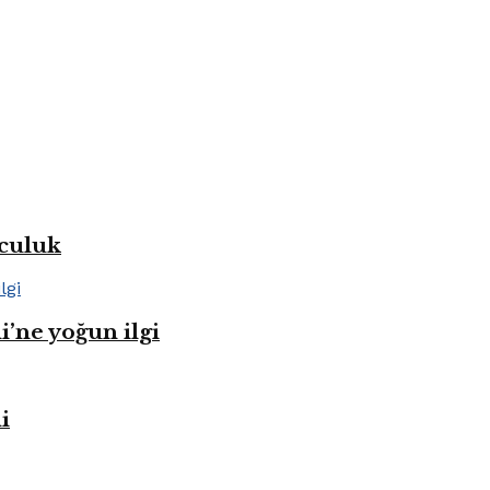
lculuk
i’ne yoğun ilgi
i