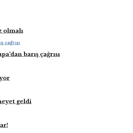
z olmalı
pa’dan barış çağrısı
üyor
heyet geldi
ar!