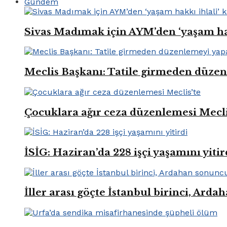
Gündem
Sivas Madımak için AYM’den ‘yaşam hak
Meclis Başkanı: Tatile girmeden düze
Çocuklara ağır ceza düzenlemesi Mecli
İSİG: Haziran’da 228 işçi yaşamını yitir
İller arası göçte İstanbul birinci, Ard