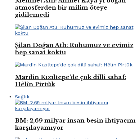
Mehmet Atlı: Ahmet Kaya’yı boğan
atmosferden bir milim öteye
gidilemedi
Şilan Doğan Atlı: Ruhumuz ve evimiz
hep sanat koktu
Mardin Kızıltepe’de çok dilli sahaf:
Hêlîn Pirtûk
Sağlık
BM: 2,69 milyar insan besin ihtiyacını
karşılayamıyor