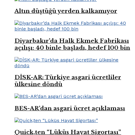
Altın düştüğü yerden kalkamıyor
Diyarbakır’da Halk Ekmek Fabrikası
açılışı: 40 binle başladı, hedef 100 bin
DİSK-AR: Türkiye asgari ücretliler
ülkesine döndü
BES-AR’dan asgari ücret açıklaması
Quick,ten “Lüküs Hayat Sigortası”