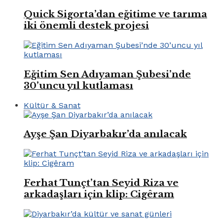
Quick Sigorta’dan eğitime ve tarıma
iki önemli destek projesi
Eğitim Sen Adıyaman Şubesi’nde
30’uncu yıl kutlaması
Kültür & Sanat
Ayşe Şan Diyarbakır’da anılacak
Ferhat Tunçt’tan Seyid Riza ve
arkadaşları için klip: Cigêram