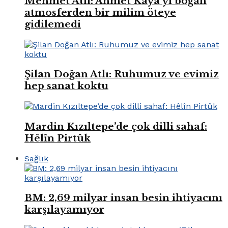
Mehmet Atlı: Ahmet Kaya’yı boğan
atmosferden bir milim öteye
gidilemedi
Şilan Doğan Atlı: Ruhumuz ve evimiz
hep sanat koktu
Mardin Kızıltepe’de çok dilli sahaf:
Hêlîn Pirtûk
Sağlık
BM: 2,69 milyar insan besin ihtiyacını
karşılayamıyor