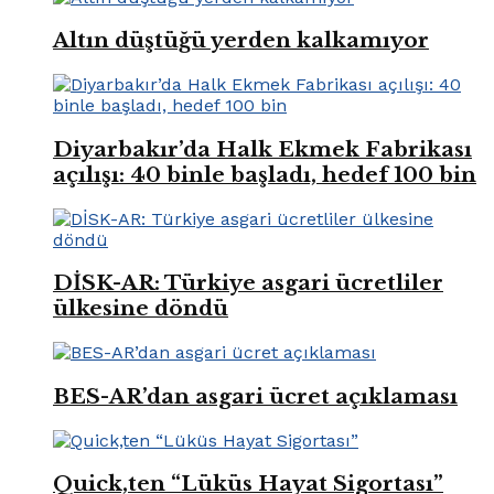
Altın düştüğü yerden kalkamıyor
Diyarbakır’da Halk Ekmek Fabrikası
açılışı: 40 binle başladı, hedef 100 bin
DİSK-AR: Türkiye asgari ücretliler
ülkesine döndü
BES-AR’dan asgari ücret açıklaması
Quick,ten “Lüküs Hayat Sigortası”