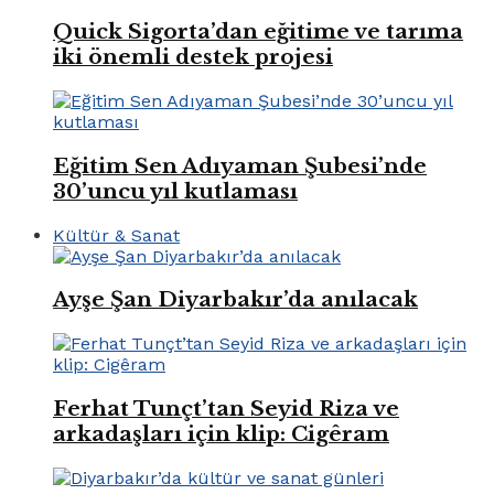
Quick Sigorta’dan eğitime ve tarıma
iki önemli destek projesi
Eğitim Sen Adıyaman Şubesi’nde
30’uncu yıl kutlaması
Kültür & Sanat
Ayşe Şan Diyarbakır’da anılacak
Ferhat Tunçt’tan Seyid Riza ve
arkadaşları için klip: Cigêram