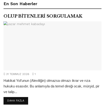
En Son Haberler
OLUP BİTENLERİ SORGULAMAK
31 TEMMUZ 2026
1
Hakikat Yol’unun (Aleviliğin) olmazsa olmazı ikrar ve rıza
hukuku esasıdır. Bu anlamıyla da temel direği ocak, mürşid, pir
ve talip...
DETAILS
DAHA FAZLA