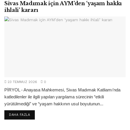
Sivas Madımak için AYM’den ‘yaşam hakkı
ihlali’ kararı
23 TEMMUZ 2026
0
PİRYOL - Anayasa Mahkemesi, Sivas Madımak Katliamı’nda
katledilenler ile ilgili yapılan yargılama sürecinin “etkili
yürütülmediği” ve “yaşam hakkının usul boyutunun...
DETAILS
DAHA FAZLA