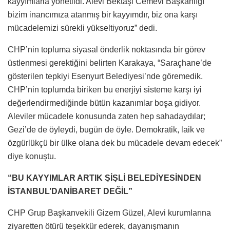
kayyımlarla yönetildi. Alevi Bektaşi Cemevi Başkanlığı
bizim inancımıza atanmış bir kayyımdır, biz ona karşı
mücadelemizi sürekli yükseltiyoruz” dedi.
CHP’nin topluma siyasal önderlik noktasında bir görev
üstlenmesi gerektiğini belirten Karakaya, “Saraçhane’de
gösterilen tepkiyi Esenyurt Belediyesi’nde göremedik.
CHP’nin toplumda biriken bu enerjiyi sisteme karşı iyi
değerlendirmediğinde bütün kazanımlar boşa gidiyor.
Aleviler mücadele konusunda zaten hep sahadaydılar;
Gezi’de de öyleydi, bugün de öyle. Demokratik, laik ve
özgürlükçü bir ülke olana dek bu mücadele devam edecek”
diye konuştu.
“BU KAYYIMLAR ARTIK ŞİŞLİ BELEDİYESİNDEN
İSTANBUL’DANİBARET DEĞİL”
CHP Grup Başkanvekili Gizem Güzel, Alevi kurumlarına
ziyaretten ötürü teşekkür ederek, dayanışmanın