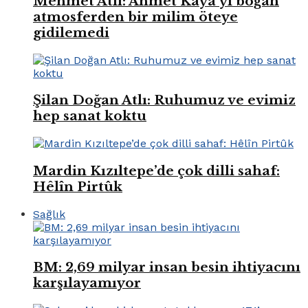
Mehmet Atlı: Ahmet Kaya’yı boğan
atmosferden bir milim öteye
gidilemedi
Şilan Doğan Atlı: Ruhumuz ve evimiz
hep sanat koktu
Mardin Kızıltepe’de çok dilli sahaf:
Hêlîn Pirtûk
Sağlık
BM: 2,69 milyar insan besin ihtiyacını
karşılayamıyor