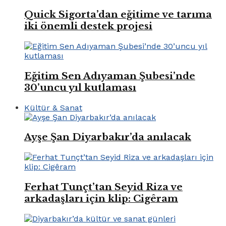
Quick Sigorta’dan eğitime ve tarıma
iki önemli destek projesi
Eğitim Sen Adıyaman Şubesi’nde
30’uncu yıl kutlaması
Kültür & Sanat
Ayşe Şan Diyarbakır’da anılacak
Ferhat Tunçt’tan Seyid Riza ve
arkadaşları için klip: Cigêram