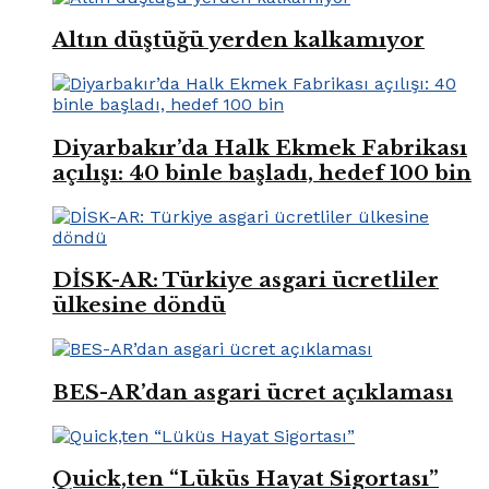
Altın düştüğü yerden kalkamıyor
Diyarbakır’da Halk Ekmek Fabrikası
açılışı: 40 binle başladı, hedef 100 bin
DİSK-AR: Türkiye asgari ücretliler
ülkesine döndü
BES-AR’dan asgari ücret açıklaması
Quick,ten “Lüküs Hayat Sigortası”