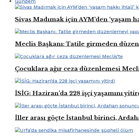
Gündem
Sivas Madımak için AYM’den ‘yaşam hak
Meclis Başkanı: Tatile girmeden düze
Çocuklara ağır ceza düzenlemesi Mecli
İSİG: Haziran’da 228 işçi yaşamını yitir
İller arası göçte İstanbul birinci, Ard