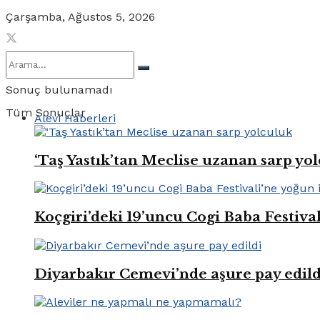
Çarşamba, Ağustos 5, 2026
Sonuç bulunamadı
Tüm Sonuçlar
Alevi Haberleri
‘Taş Yastık’tan Meclise uzanan sarp yo
Koçgiri’deki 19’uncu Cogi Baba Festival
Diyarbakır Cemevi’nde aşure pay edild