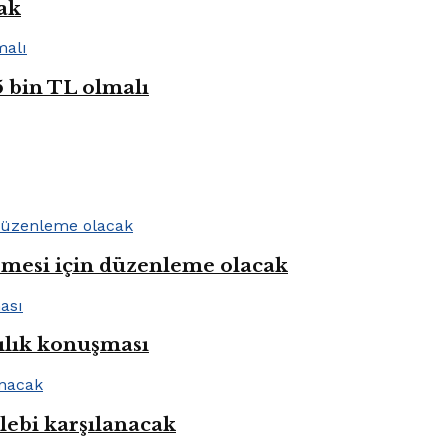
cak
5 bin TL olmalı
rmesi için düzenleme olacak
ılık konuşması
alebi karşılanacak