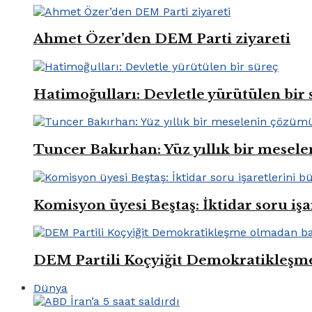
Ahmet Özer’den DEM Parti ziyareti
Hatimoğulları: Devletle yürütülen bir 
Tuncer Bakırhan: Yüz yıllık bir mese
Komisyon üyesi Beştaş: İktidar soru iş
DEM Partili Koçyiğit Demokratikleşm
Dünya