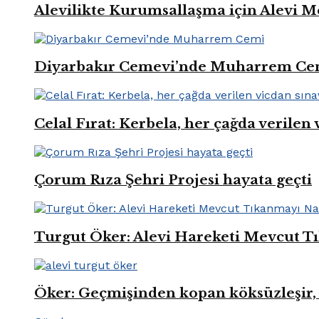
Alevilikte Kurumsallaşma için Alevi M
Diyarbakır Cemevi’nde Muharrem Ce
Celal Fırat: Kerbela, her çağda verilen 
Çorum Rıza Şehri Projesi hayata geçti
Turgut Öker: Alevi Hareketi Mevcut Tı
Öker: Geçmişinden kopan köksüzleşir, 