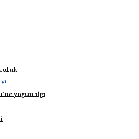
lculuk
i’ne yoğun ilgi
i