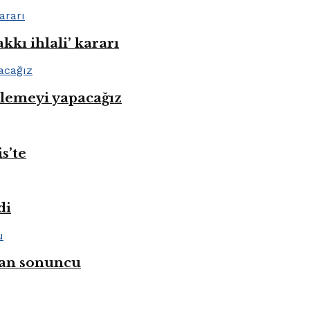
kı ihlali’ kararı
nlemeyi yapacağız
s’te
di
ahan sonuncu