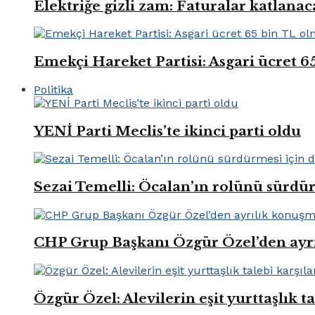
Elektriğe gizli zam: Faturalar katlana
Emekçi Hareket Partisi: Asgari ücret 6
Politika
YENİ Parti Meclis’te ikinci parti oldu
Sezai Temelli: Öcalan’ın rolünü sürdü
CHP Grup Başkanı Özgür Özel’den ayr
Özgür Özel: Alevilerin eşit yurttaşlık t