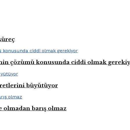
süreç
lenin çözümü konusunda ciddi olmak gereki
aretlerini büyütüyor
e olmadan barış olmaz