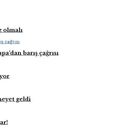
z olmalı
pa’dan barış çağrısı
üyor
heyet geldi
ar!