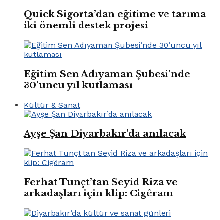
Quick Sigorta’dan eğitime ve tarıma
iki önemli destek projesi
Eğitim Sen Adıyaman Şubesi’nde
30’uncu yıl kutlaması
Kültür & Sanat
Ayşe Şan Diyarbakır’da anılacak
Ferhat Tunçt’tan Seyid Riza ve
arkadaşları için klip: Cigêram