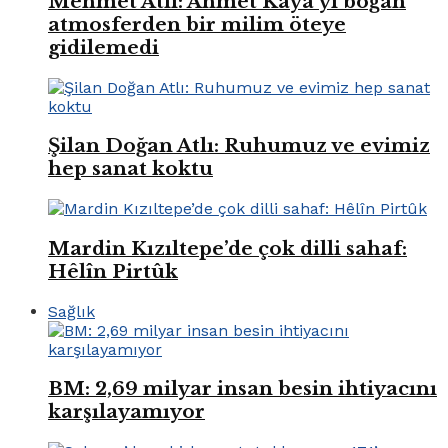
Mehmet Atlı: Ahmet Kaya’yı boğan
atmosferden bir milim öteye
gidilemedi
Şilan Doğan Atlı: Ruhumuz ve evimiz
hep sanat koktu
Mardin Kızıltepe’de çok dilli sahaf:
Hêlîn Pirtûk
Sağlık
BM: 2,69 milyar insan besin ihtiyacını
karşılayamıyor