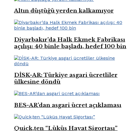
Altın düştüğü yerden kalkamıyor
Diyarbakır’da Halk Ekmek Fabrikası
açılışı: 40 binle başladı, hedef 100 bin
DİSK-AR: Türkiye asgari ücretliler
ülkesine döndü
BES-AR’dan asgari ücret açıklaması
Quick,ten “Lüküs Hayat Sigortası”