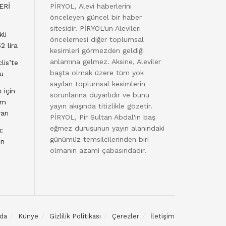
ERİ
PİRYOL, Alevi haberlerini
önceleyen güncel bir haber
sitesidir. PİRYOL'un Alevileri
li
öncelemesi diğer toplumsal
2 lira
kesimleri görmezden geldiği
anlamına gelmez. Aksine, Aleviler
lis’te
başta olmak üzere tüm yok
du
sayılan toplumsal kesimlerin
 için
sorunlarına duyarlıdır ve bunu
am
yayın akışında titizlikle gözetir.
arı
PİRYOL, Pir Sultan Abdal'ın baş
eğmez duruşunun yayın alanındaki
:
günümüz temsilcilerinden biri
en
olmanın azami çabasındadır.
da
Künye
Gizlilik Politikası
Çerezler
İletişim