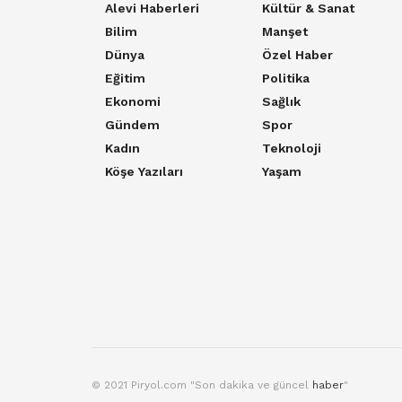
Alevi Haberleri
Kültür & Sanat
Bilim
Manşet
Dünya
Özel Haber
Eğitim
Politika
Ekonomi
Sağlık
Gündem
Spor
Kadın
Teknoloji
Köşe Yazıları
Yaşam
© 2021 Piryol.com "Son dakika ve güncel
haber
"