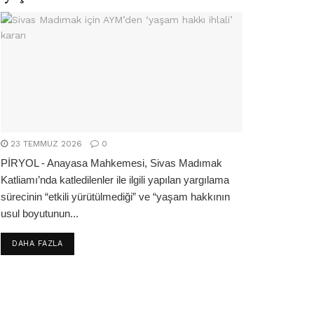
23 TEMMUZ 2026
0
PİRYOL - Anayasa Mahkemesi, Sivas Madımak
Katliamı’nda katledilenler ile ilgili yapılan yargılama
sürecinin “etkili yürütülmediği” ve “yaşam hakkının
usul boyutunun...
DETAILS
DAHA FAZLA