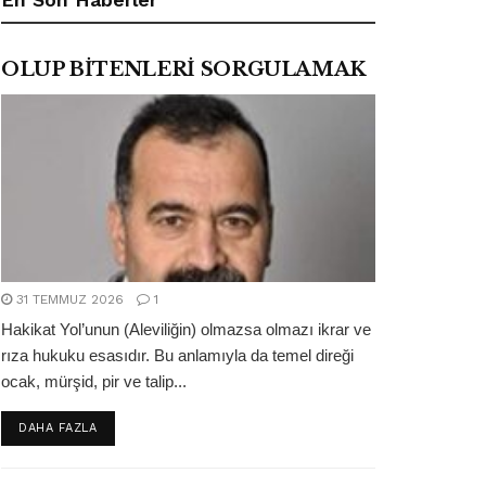
OLUP BİTENLERİ SORGULAMAK
31 TEMMUZ 2026
1
Hakikat Yol’unun (Aleviliğin) olmazsa olmazı ikrar ve
rıza hukuku esasıdır. Bu anlamıyla da temel direği
ocak, mürşid, pir ve talip...
DETAILS
DAHA FAZLA