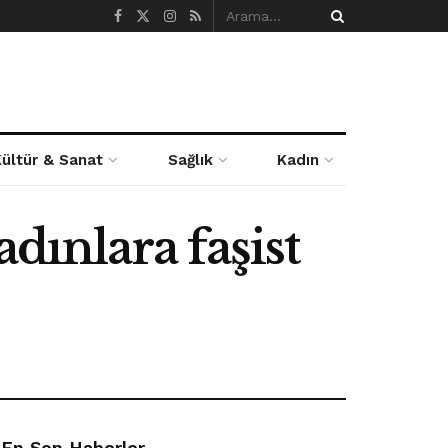
Kültür & Sanat
Sağlık
Kadın
dınlara faşist
En Son Haberler