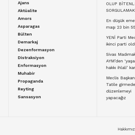
Ajans
OLUP BİTENL
SORGULAMAK
Aktüalite
Amors
En düşük emek
Asparagas
maşı 23 bin 55
Bülten
YENİ Parti Mec
Demarkaj
ikinci parti ol
Dezenformasyon
Sivas Madımak
Distraksiyon
AYM’den ‘yaş
Enformasyon
hakkı ihlali’ kar
Muhabir
Meclis Başkanı
Propaganda
Tatile girmed
Reyting
düzenlemeyi
Sansasyon
yapacağız
Hakkımız