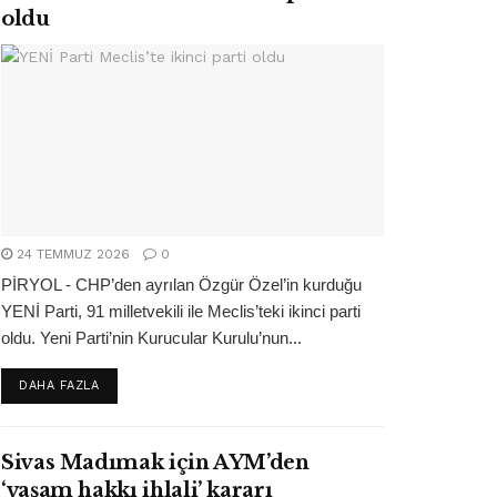
oldu
24 TEMMUZ 2026
0
PİRYOL - CHP’den ayrılan Özgür Özel’in kurduğu
YENİ Parti, 91 milletvekili ile Meclis’teki ikinci parti
oldu. Yeni Parti’nin Kurucular Kurulu’nun...
DETAILS
DAHA FAZLA
Sivas Madımak için AYM’den
‘yaşam hakkı ihlali’ kararı