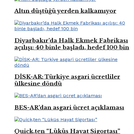
Altın düştüğü yerden kalkamıyor
Diyarbakır’da Halk Ekmek Fabrikası
açılışı: 40 binle başladı, hedef 100 bin
DİSK-AR: Türkiye asgari ücretliler
ülkesine döndü
BES-AR’dan asgari ücret açıklaması
Quick,ten “Lüküs Hayat Sigortası”