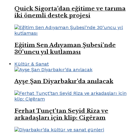
Quick Sigorta’dan eğitime ve tarıma
iki önemli destek projesi
Eğitim Sen Adıyaman Şubesi’nde
30’uncu yıl kutlaması
Kültür & Sanat
Ayşe Şan Diyarbakır’da anılacak
Ferhat Tunçt’tan Seyid Riza ve
arkadaşları için klip: Cigêram