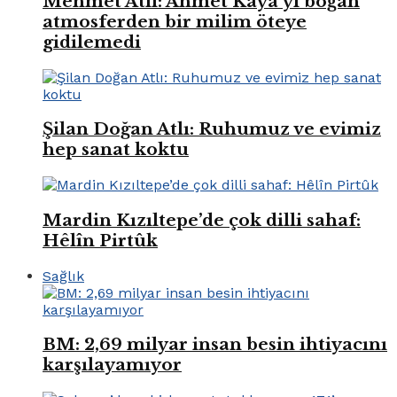
Mehmet Atlı: Ahmet Kaya’yı boğan
atmosferden bir milim öteye
gidilemedi
Şilan Doğan Atlı: Ruhumuz ve evimiz
hep sanat koktu
Mardin Kızıltepe’de çok dilli sahaf:
Hêlîn Pirtûk
Sağlık
BM: 2,69 milyar insan besin ihtiyacını
karşılayamıyor