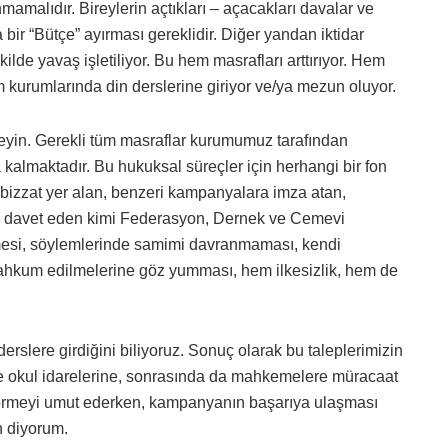
mamalıdır. Bireylerin açtıkları – açacakları davalar ve
 bir “Bütçe” ayırması gereklidir. Diğer yandan iktidar
lde yavaş işletiliyor. Bu hem masrafları arttırıyor. Hem
m kurumlarında din derslerine giriyor ve/ya mezun oluyor.
meyin. Gerekli tüm masraflar kurumumuz tarafından
kalmaktadır. Bu hukuksal süreçler için herhangi bir fon
izzat yer alan, benzeri kampanyalara imza atan,
lere davet eden kimi Federasyon, Dernek ve Cemevi
memesi, söylemlerinde samimi davranmaması, kendi
ahkum edilmelerine göz yumması, hem ilkesizlik, hem de
erslere girdiğini biliyoruz. Sonuç olarak bu taleplerimizin
nce okul idarelerine, sonrasında da mahkemelere müracaat
görmeyi umut ederken, kampanyanın başarıya ulaşması
n diyorum.