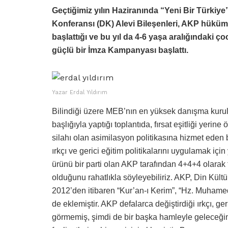
Geçtiğimiz yılın Haziranında “Yeni Bir Türkiye”
Konferansı (DK) Alevi Bileşenleri, AKP hükümet
başlattığı ve bu yıl da 4-6 yaşa aralığındaki 
güçlü bir İmza Kampanyası başlattı.
Yazar Erdal Yıldırım
Bilindiği üzere MEB’nın en yüksek danışma kurulu 
başlığıyla yaptığı toplantıda, fırsat eşitliği yerin
silahı olan asimilasyon politikasına hizmet eden b
ırkçı ve gerici eğitim politikalarını uygulamak iç
ürünü bir parti olan AKP tarafından 4+4+4 olarak
olduğunu rahatlıkla söyleyebiliriz. AKP, Din Kültür
2012’den itibaren “Kur’an-ı Kerim”, “Hz. Muhamed’
de eklemiştir. AKP defalarca değiştirdiği ırkçı, ger
görmemiş, şimdi de bir başka hamleyle geleceğim