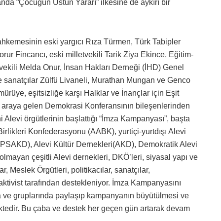
manda “Çocuğun Üstün Yararı” ilkesine de aykırı bir
Mahkemesinin eski yargıcı Rıza Türmen, Türk Tabipler
r Fincancı, eski milletvekili Tarik Ziya Ekince, Eğitim-
vekili Melda Onur, İnsan Hakları Derneği (İHD) Genel
e sanatçılar Zülfü Livaneli, Murathan Mungan ve Genco
mürüye, eşitsizliğe karşı Halklar ve İnançlar için Eşit
 bir araya gelen Demokrasi Konferansının bileşenlerinden
i Alevi örgütlerinin başlattığı “İmza Kampanyası”, başta
 Birlikleri Konfederasyonu (AABK), yurtiçi-yurtdışı Alevi
 (PSAKD), Alevi Kültür Dernekleri(AKD), Demokratik Alevi
lmayan çeşitli Alevi dernekleri, DKÖ’leri, siyasal yapı ve
r, Meslek Örgütleri, politikacılar, sanatçılar,
aktivist tarafından destekleniyor. İmza Kampanyasını
a ve gruplarında paylaşıp kampanyanın büyütülmesi ve
ktedir. Bu çaba ve destek her geçen gün artarak devam