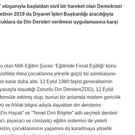
 sloganıyla başlatılan sivil bir hareket olan Demokrasi
inin 2019 da Diyanet İşleri Başkanlığı aracılığıyla
çocuklara da Din Dersleri verilmesi uygulamasına karşı
olan Milli Eğitim Şurası ‘Eğitimde Fırsat Eşitliği’ konu
e özellikle Alevi çocuklarına yönelik güçlü bir asimilasyon
ir karar daha aldı. 12 Eylül 1980 faşist generallerinin
in yasayla dayattığı Zorunlu Din Dersleri(ZDD), 12 Eylül
 formüle edilmiş olup, bunun bir anlamda modern gericilik
ü ve Ahlak bilgisi adıyla dayatılan din derslerini
in Hayatı” ve “Temel Dini Bilgiler” adlı seçmeli dersleri
ici, piyasacı ve cinsiyetçi eğitim sistemini de yeterli
izin, çocuklarımızın yaşamını da karartmaya yönelik