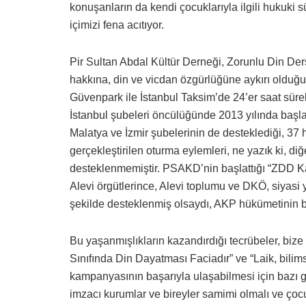
konuşanların da kendi çocuklarıyla ilgili hukuki 
içimizi fena acıtıyor.
Pir Sultan Abdal Kültür Derneği, Zorunlu Din Ders
hakkına, din ve vicdan özgürlüğüne aykırı olduğu
Güvenpark ile İstanbul Taksim’de 24’er saat süre
İstanbul şubeleri öncülüğünde 2013 yılında baş
Malatya ve İzmir şubelerinin de desteklediği, 37 h
gerçekleştirilen oturma eylemleri, ne yazık ki, di
desteklenmemiştir. PSAKD’nin başlattığı “ZDD Kal
Alevi örgütlerince, Alevi toplumu ve DKÖ, siyasi ya
şekilde desteklenmiş olsaydı, AKP hükümetinin bu
Bu yaşanmışlıkların kazandırdığı tecrübeler, bize 
Sınıfında Din Dayatması Faciadır” ve “Laik, bilimse
kampanyasının başarıyla ulaşabilmesi için bazı 
imzacı kurumlar ve bireyler samimi olmalı ve çoc