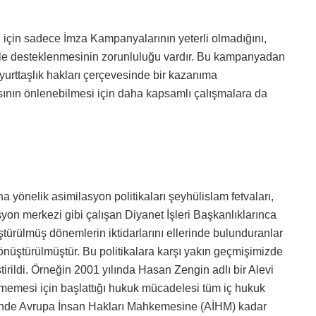
 için sadece İmza Kampanyalarının yeterli olmadığını,
erle desteklenmesinin zorunluluğu vardır. Bu kampanyadan
 yurttaşlık hakları çerçevesinde bir kazanıma
sının önlenebilmesi için daha kapsamlı çalışmalara da
a yönelik asimilasyon politikaları şeyhülislam fetvaları,
yon merkezi gibi çalışan Diyanet İşleri Başkanlıklarınca
türülmüş dönemlerin iktidarlarını ellerinde bulunduranlar
önüştürülmüştür. Bu politikalara karşı yakın geçmişimizde
eştirildi. Örneğin 2001 yılında Hasan Zengin adlı bir Alevi
örmemesi için başlattığı hukuk mücadelesi tüm iç hukuk
sinde Avrupa İnsan Hakları Mahkemesine (AİHM) kadar