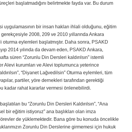
süreçleri başlatmadığını belirtmekte fayda var. Bu durum
i uygulamasının bir insan hakları ihlali olduğunu, eğitim
 gerekçesiyle 2008, 209 ve 2010 yıllarında Ankara
li oturma eylemleri başlatmıştır. Daha sonra, PSAKD
layıp 2014 yılında da devam eden, PSAKD Ankara,
afta süren “Zorunlu Din Dersleri kaldırılsın” istemli
ğer Alevi kurumları ve Alevi toplumunca yeterince
dırılsın”, “Diyanet Lağvedilsin” Oturma eylemleri, tüm
pılar, partiler, yöre dernekleri tarafından gerektiği
 kadar rahat kararlar vermesi önlenebilirdi.
başlatılan bu “Zorunlu Din Dersleri Kaldırılsın”, “Ana
l bir eğitim istiyoruz” ana başlıkları olan imza
görevler de yüklemektedir. Bana göre bu konuda öncelikle
uklarımızın Zorunlu Din Derslerine girmemesi için hukuk