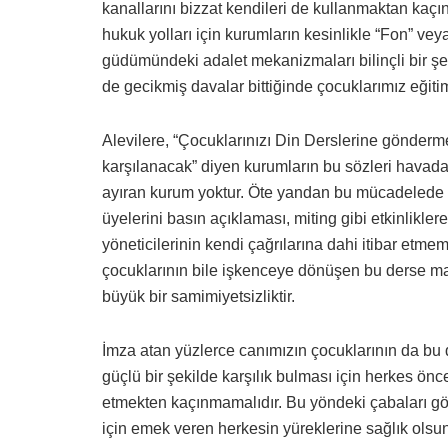
kanallarını bizzat kendileri de kullanmaktan kaçın
hukuk yolları için kurumların kesinlikle “Fon” veya
güdümündeki adalet mekanizmaları bilinçli bir şeki
de gecikmiş davalar bittiğinde çocuklarımız eğiti
Alevilere, “Çocuklarınızı Din Derslerine gönder
karşılanacak” diyen kurumların bu sözleri havada 
ayıran kurum yoktur. Öte yandan bu mücadelede b
üyelerini basın açıklaması, miting gibi etkinlik
yöneticilerinin kendi çağrılarına dahi itibar et
çocuklarının bile işkenceye dönüşen bu derse m
büyük bir samimiyetsizliktir.
İmza atan yüzlerce canımızın çocuklarının da bu d
güçlü bir şekilde karşılık bulması için herkes ö
etmekten kaçınmamalıdır. Bu yöndeki çabaları 
için emek veren herkesin yüreklerine sağlık olsu