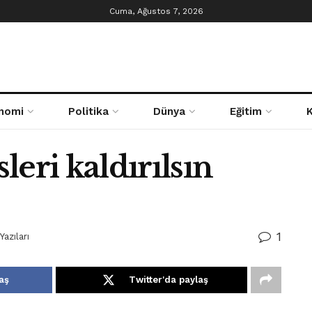
Cuma, Ağustos 7, 2026
nomi
Politika
Dünya
Eğitim
eri kaldırılsın
1
Yazıları
aş
Twitter'da paylaş