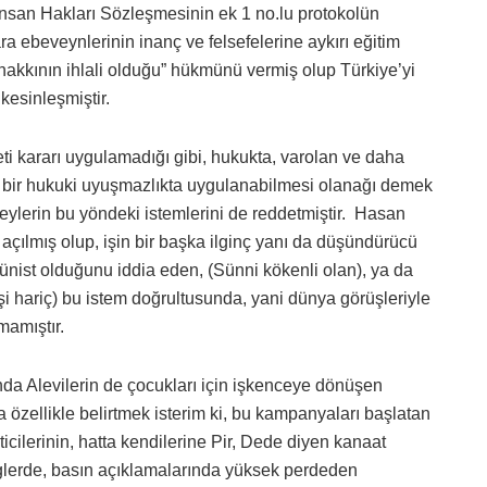
nsan Hakları Sözleşmesinin ek 1 no.lu protokolün
 ebeveynlerinin inanç ve felsefelerine aykırı eğitim
 hakkının ihlali olduğu” hükmünü vermiş olup Türkiye’yi
kesinleşmiştir.
 kararı uygulamadığı gibi, hukukta, varolan ve daha
r bir hukuki uyuşmazlıkta uygulanabilmesi olanağı demek
reylerin bu yöndeki istemlerini de reddetmiştir. Hasan
açılmış olup, işin bir başka ilginç yanı da düşündürücü
münist olduğunu iddia eden, (Sünni kökenli olan), ya da
şi hariç) bu istem doğrultusunda, yani dünya görüşleriyle
mamıştır.
a Alevilerin de çocukları için işkenceye dönüşen
a özellikle belirtmek isterim ki, bu kampanyaları başlatan
cilerinin, hatta kendilerine Pir, Dede diyen kanaat
nglerde, basın açıklamalarında yüksek perdeden