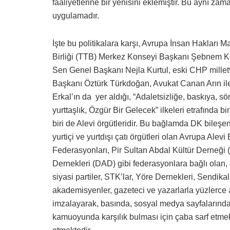
faaliyetlerine bir yenisini eklemiştir. Bu aynı za
uygulamadır.
İşte bu politikalara karşı, Avrupa İnsan Hakları 
Birliği (TTB) Merkez Konseyi Başkanı Şebnem Koru
Sen Genel Başkanı Nejla Kurtul, eski CHP millet
Başkanı Öztürk Türkdoğan, Avukat Canan Arın il
Erkal’ın da yer aldığı, “Adaletsizliğe, baskıya, sö
yurttaşlık, Özgür Bir Gelecek” ilkeleri etrafında
biri de Alevi örgütleridir. Bu bağlamda DK bileşen
yurtiçi ve yurtdışı çatı örgütleri olan Avrupa Alevi
Federasyonları, Pir Sultan Abdal Kültür Derneği
Dernekleri (DAD) gibi federasyonlara bağlı olan, o
siyasi partiler, STK’lar, Yöre Dernekleri, Sendikala
akademisyenler, gazeteci ve yazarlarla yüzlerce 
imzalayarak, basında, sosyal medya sayfalarınd
kamuoyunda karşılık bulması için çaba sarf etme