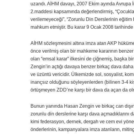
uzandı. AİHM davayı, 2007 Ekim ayında Avrupa İ
2.maddesi kapsamında değerlendirmiş, “Çocuklara
verilemeyeceği”, “Zorunlu Din Derslerinin eğitim
mahkum etmiştir. Bu karar 9 Ocak 2008 tarihinde 
AİHM sözleşmesini altına imza atan AKP hükümeti
önce verilmiş olan bir mahkeme kararının benze
olan “emsal karar” ilkesini de çiğnemiş, başka bi
Zengin’in açtığı davaya benzer birkaç dava daha 
ve üzüntü vericidir. Ülkemizde sol, sosyalist, ko
inançsız olduğunu söyleyenlerden (bilinen 3-4 ki
örtüşmeyen ZDD’ne karşı bir dava da açan da ol
Bunun yanında Hasan Zengin ve birkaç can dışınd
zorunlu din derslerine karşı dava açmadıklarını d
kimi federasyon, dernek, dergah ve cem evi yöneti
önderlerinin, kampanyalara imza atanların, miti