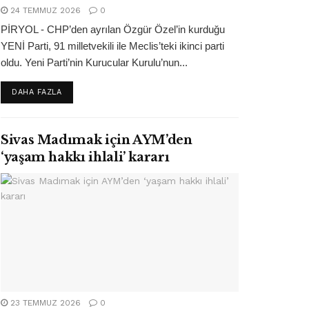
24 TEMMUZ 2026
0
PİRYOL - CHP’den ayrılan Özgür Özel’in kurduğu
YENİ Parti, 91 milletvekili ile Meclis’teki ikinci parti
oldu. Yeni Parti’nin Kurucular Kurulu’nun...
DETAILS
DAHA FAZLA
Sivas Madımak için AYM’den
‘yaşam hakkı ihlali’ kararı
23 TEMMUZ 2026
0