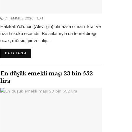
31 TEMMUZ 2026
1
Hakikat Yol’unun (Aleviliğin) olmazsa olmazı ikrar ve
rıza hukuku esasıdır. Bu anlamıyla da temel direği
ocak, mürşid, pir ve talip...
DETAILS
DAHA FAZLA
En düşük emekli maşı 23 bin 552
lira