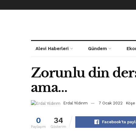
Alevi Haberleri
Gündem
Eko
Zorunlu din dersl
ama…
Erdal Yıldırım
7 Ocak 2022
Köşe 
0
34
Facebook'ta payl
Paylaşım
Gösterim