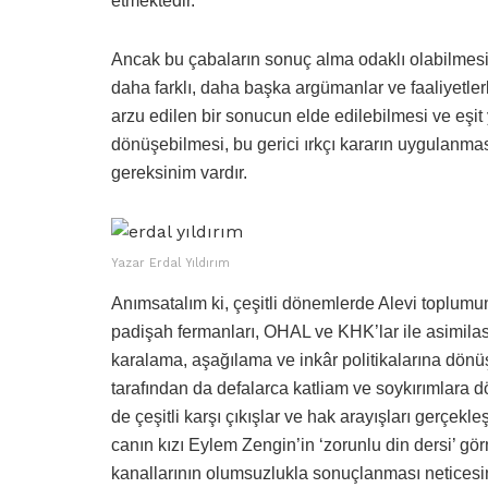
etmektedir.
Ancak bu çabaların sonuç alma odaklı olabilmesi
daha farklı, daha başka argümanlar ve faaliyetl
arzu edilen bir sonucun elde edilebilmesi ve eşit
dönüşebilmesi, bu gerici ırkçı kararın uygulanma
gereksinim vardır.
Yazar Erdal Yıldırım
Anımsatalım ki, çeşitli dönemlerde Alevi toplumun
padişah fermanları, OHAL ve KHK’lar ile asimilas
karalama, aşağılama ve inkâr politikalarına dönüş
tarafından da defalarca katliam ve soykırımlara d
de çeşitli karşı çıkışlar ve hak arayışları gerçekl
canın kızı Eylem Zengin’in ‘zorunlu din dersi’ g
kanallarının olumsuzlukla sonuçlanması netice