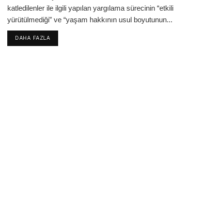
katledilenler ile ilgili yapılan yargılama sürecinin “etkili
yürütülmediği” ve “yaşam hakkının usul boyutunun...
DETAILS
DAHA FAZLA