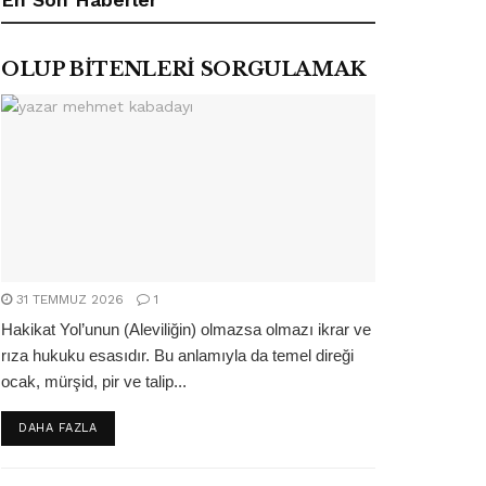
OLUP BİTENLERİ SORGULAMAK
31 TEMMUZ 2026
1
Hakikat Yol’unun (Aleviliğin) olmazsa olmazı ikrar ve
rıza hukuku esasıdır. Bu anlamıyla da temel direği
ocak, mürşid, pir ve talip...
DETAILS
DAHA FAZLA