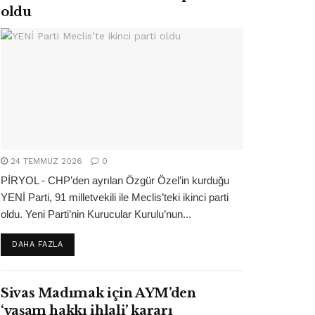
oldu
24 TEMMUZ 2026
0
PİRYOL - CHP’den ayrılan Özgür Özel’in kurduğu
YENİ Parti, 91 milletvekili ile Meclis’teki ikinci parti
oldu. Yeni Parti’nin Kurucular Kurulu’nun...
DETAILS
DAHA FAZLA
Sivas Madımak için AYM’den
‘yaşam hakkı ihlali’ kararı