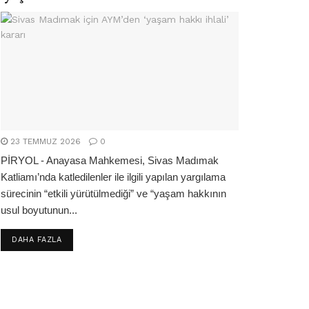
23 TEMMUZ 2026
0
PİRYOL - Anayasa Mahkemesi, Sivas Madımak
Katliamı’nda katledilenler ile ilgili yapılan yargılama
sürecinin “etkili yürütülmediği” ve “yaşam hakkının
usul boyutunun...
DETAILS
DAHA FAZLA