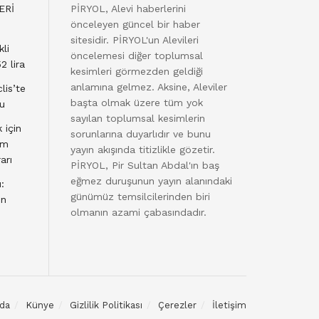
ERİ
PİRYOL, Alevi haberlerini
önceleyen güncel bir haber
sitesidir. PİRYOL'un Alevileri
li
öncelemesi diğer toplumsal
2 lira
kesimleri görmezden geldiği
anlamına gelmez. Aksine, Aleviler
lis’te
başta olmak üzere tüm yok
du
sayılan toplumsal kesimlerin
 için
sorunlarına duyarlıdır ve bunu
am
yayın akışında titizlikle gözetir.
arı
PİRYOL, Pir Sultan Abdal'ın baş
eğmez duruşunun yayın alanındaki
:
günümüz temsilcilerinden biri
en
olmanın azami çabasındadır.
da
Künye
Gizlilik Politikası
Çerezler
İletişim