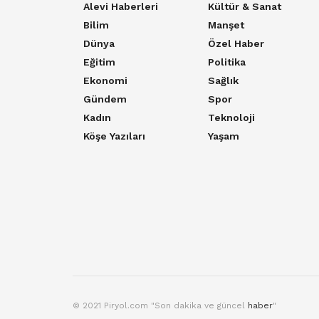
Alevi Haberleri
Kültür & Sanat
Bilim
Manşet
Dünya
Özel Haber
Eğitim
Politika
Ekonomi
Sağlık
Gündem
Spor
Kadın
Teknoloji
Köşe Yazıları
Yaşam
© 2021 Piryol.com "Son dakika ve güncel
haber
"