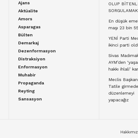
Ajans
OLUP BİTENL
SORGULAMAK
Aktüalite
Amors
En düşük emek
Asparagas
maşı 23 bin 55
Bülten
YENİ Parti Mec
Demarkaj
ikinci parti ol
Dezenformasyon
Sivas Madımak
Distraksiyon
AYM’den ‘yaş
Enformasyon
hakkı ihlali’ kar
Muhabir
Meclis Başkanı
Propaganda
Tatile girmed
Reyting
düzenlemeyi
Sansasyon
yapacağız
Hakkımız