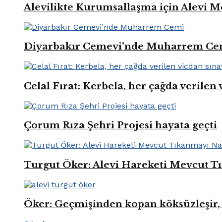
Alevilikte Kurumsallaşma için Alevi M
Diyarbakır Cemevi’nde Muharrem Ce
Celal Fırat: Kerbela, her çağda verilen 
Çorum Rıza Şehri Projesi hayata geçti
Turgut Öker: Alevi Hareketi Mevcut Tı
Öker: Geçmişinden kopan köksüzleşir, 