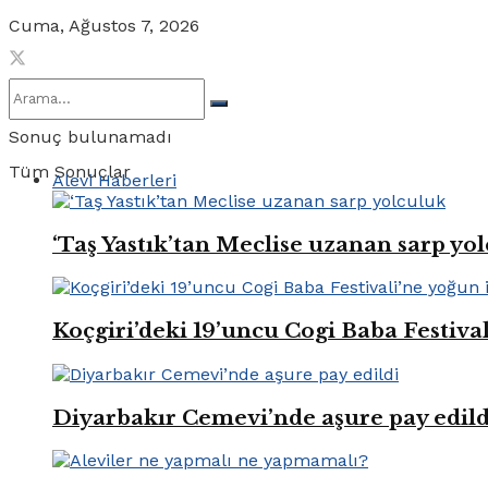
Cuma, Ağustos 7, 2026
Sonuç bulunamadı
Tüm Sonuçlar
Alevi Haberleri
‘Taş Yastık’tan Meclise uzanan sarp yo
Koçgiri’deki 19’uncu Cogi Baba Festival
Diyarbakır Cemevi’nde aşure pay edild