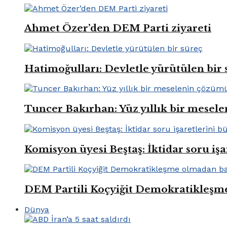
Ahmet Özer’den DEM Parti ziyareti
Hatimoğulları: Devletle yürütülen bir 
Tuncer Bakırhan: Yüz yıllık bir mese
Komisyon üyesi Beştaş: İktidar soru iş
DEM Partili Koçyiğit Demokratikleşm
Dünya