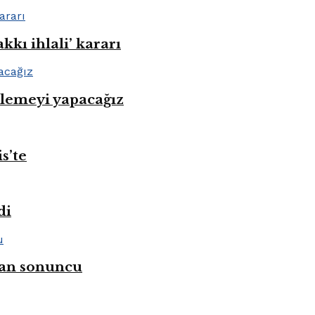
kı ihlali’ kararı
nlemeyi yapacağız
s’te
di
ahan sonuncu