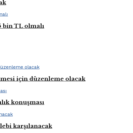
cak
5 bin TL olmalı
rmesi için düzenleme olacak
ılık konuşması
alebi karşılanacak