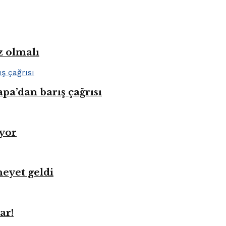
z olmalı
pa’dan barış çağrısı
üyor
heyet geldi
ar!