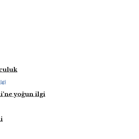
lculuk
i’ne yoğun ilgi
i