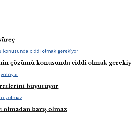
süreç
lenin çözümü konusunda ciddi olmak gereki
aretlerini büyütüyor
e olmadan barış olmaz