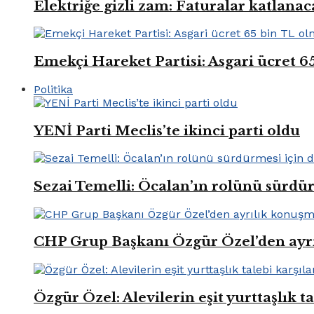
Elektriğe gizli zam: Faturalar katlana
Emekçi Hareket Partisi: Asgari ücret 6
Politika
YENİ Parti Meclis’te ikinci parti oldu
Sezai Temelli: Öcalan’ın rolünü sürdü
CHP Grup Başkanı Özgür Özel’den ayr
Özgür Özel: Alevilerin eşit yurttaşlık t