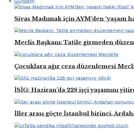
Gündem
Sivas Madımak için AYM’den ‘yaşam hak
Meclis Başkanı: Tatile girmeden düze
Çocuklara ağır ceza düzenlemesi Mecli
İSİG: Haziran’da 228 işçi yaşamını yitir
İller arası göçte İstanbul birinci, Ard