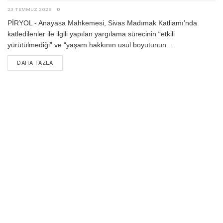
23 TEMMUZ 2026
0
PİRYOL - Anayasa Mahkemesi, Sivas Madımak Katliamı’nda
katledilenler ile ilgili yapılan yargılama sürecinin “etkili
yürütülmediği” ve “yaşam hakkının usul boyutunun...
DETAILS
DAHA FAZLA