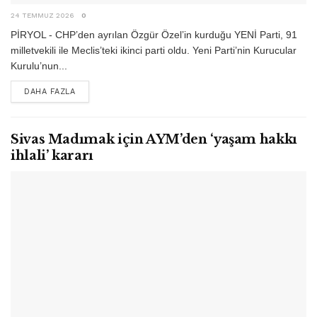
24 TEMMUZ 2026
0
PİRYOL - CHP’den ayrılan Özgür Özel’in kurduğu YENİ Parti, 91
milletvekili ile Meclis’teki ikinci parti oldu. Yeni Parti’nin Kurucular
Kurulu’nun...
DETAILS
DAHA FAZLA
Sivas Madımak için AYM’den ‘yaşam hakkı
ihlali’ kararı