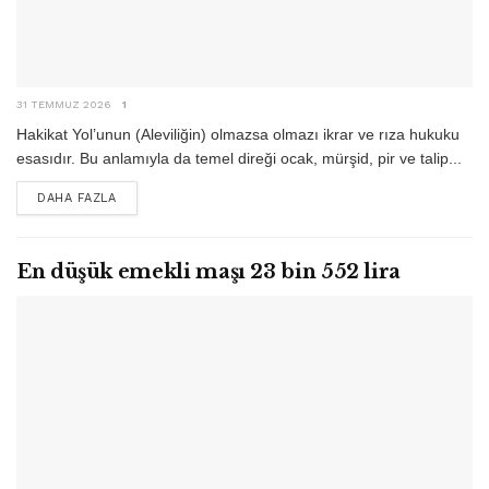
31 TEMMUZ 2026
1
Hakikat Yol’unun (Aleviliğin) olmazsa olmazı ikrar ve rıza hukuku
esasıdır. Bu anlamıyla da temel direği ocak, mürşid, pir ve talip...
DETAILS
DAHA FAZLA
En düşük emekli maşı 23 bin 552 lira