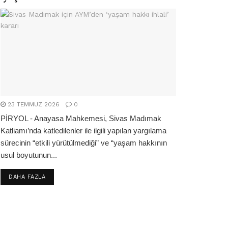
23 TEMMUZ 2026
0
PİRYOL - Anayasa Mahkemesi, Sivas Madımak
Katliamı’nda katledilenler ile ilgili yapılan yargılama
sürecinin “etkili yürütülmediği” ve “yaşam hakkının
usul boyutunun...
DETAILS
DAHA FAZLA