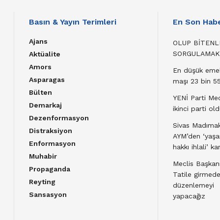
Basın & Yayın Terimleri
En Son Habe
Ajans
OLUP BİTENL
SORGULAMAK
Aktüalite
Amors
En düşük emek
Asparagas
maşı 23 bin 55
Bülten
YENİ Parti Mec
Demarkaj
ikinci parti ol
Dezenformasyon
Sivas Madımak
Distraksiyon
AYM’den ‘yaş
Enformasyon
hakkı ihlali’ kar
Muhabir
Meclis Başkanı
Propaganda
Tatile girmed
Reyting
düzenlemeyi
Sansasyon
yapacağız