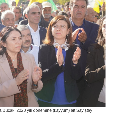
 Bucak, 2023 yılı dönemine (kayyum) ait Sayıştay