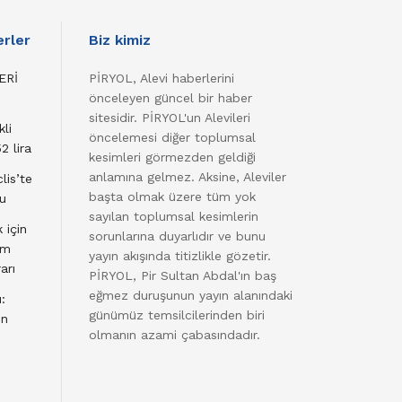
rler
Biz kimiz
ERİ
PİRYOL, Alevi haberlerini
önceleyen güncel bir haber
sitesidir. PİRYOL'un Alevileri
li
öncelemesi diğer toplumsal
2 lira
kesimleri görmezden geldiği
anlamına gelmez. Aksine, Aleviler
lis’te
başta olmak üzere tüm yok
du
sayılan toplumsal kesimlerin
 için
sorunlarına duyarlıdır ve bunu
am
yayın akışında titizlikle gözetir.
arı
PİRYOL, Pir Sultan Abdal'ın baş
eğmez duruşunun yayın alanındaki
:
günümüz temsilcilerinden biri
en
olmanın azami çabasındadır.