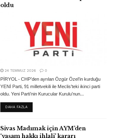
oldu
24 TEMMUZ 2026
0
PİRYOL - CHP’den ayrılan Özgür Özel’in kurduğu
YENİ Parti, 91 milletvekili ile Meclis’teki ikinci parti
oldu. Yeni Parti’nin Kurucular Kurulu’nun...
DETAILS
DAHA FAZLA
Sivas Madımak için AYM’den
‘yaşam hakkı ihlali’ kararı