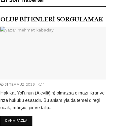
OLUP BİTENLERİ SORGULAMAK
31 TEMMUZ 2026
1
Hakikat Yol’unun (Aleviliğin) olmazsa olmazı ikrar ve
rıza hukuku esasıdır. Bu anlamıyla da temel direği
ocak, mürşid, pir ve talip...
DETAILS
DAHA FAZLA