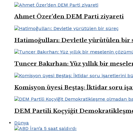
Ahmet Özer’den DEM Parti ziyareti
Hatimoğulları: Devletle yürütülen bir 
Tuncer Bakırhan: Yüz yıllık bir mese
Komisyon üyesi Beştaş: İktidar soru iş
DEM Partili Koçyiğit Demokratikleşm
Dünya