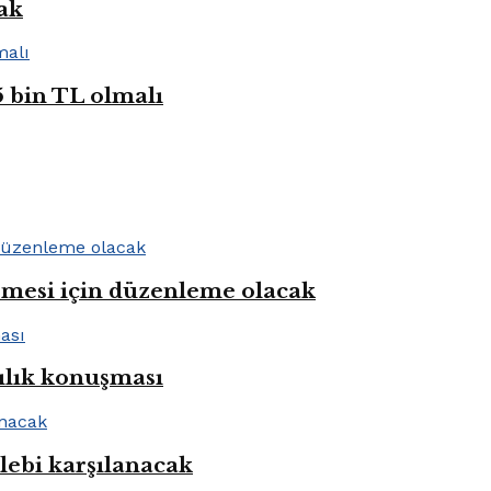
cak
5 bin TL olmalı
rmesi için düzenleme olacak
ılık konuşması
alebi karşılanacak