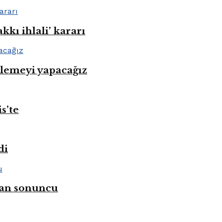
kı ihlali’ kararı
nlemeyi yapacağız
s’te
di
ahan sonuncu