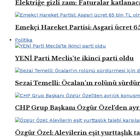
Elektriğe gizli zam: Faturalar katlana
Emekçi Hareket Partisi: Asgari ücret 6
Politika
YENİ Parti Meclis’te ikinci parti oldu
Sezai Temelli: Öcalan’ın rolünü sürdü
CHP Grup Başkanı Özgür Özel’den ayr
Özgür Özel: Alevilerin eşit yurttaşlık t