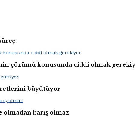
süreç
lenin çözümü konusunda ciddi olmak gereki
aretlerini büyütüyor
e olmadan barış olmaz