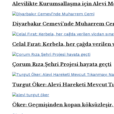
Alevilikte Kurumsallaşma için Alevi M
Diyarbakır Cemevi’nde Muharrem Ce
Celal Fırat: Kerbela, her çağda verilen 
Çorum Rıza Şehri Projesi hayata geçti
Turgut Öker: Alevi Hareketi Mevcut Tı
Öker: Geçmişinden kopan köksüzleşir, 