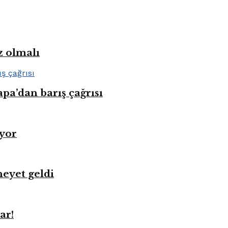
z olmalı
pa’dan barış çağrısı
üyor
heyet geldi
ar!