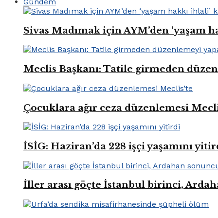
Gündem
Sivas Madımak için AYM’den ‘yaşam hak
Meclis Başkanı: Tatile girmeden düze
Çocuklara ağır ceza düzenlemesi Mecli
İSİG: Haziran’da 228 işçi yaşamını yitir
İller arası göçte İstanbul birinci, Ard