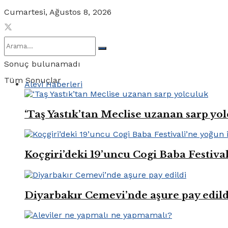
Cumartesi, Ağustos 8, 2026
Sonuç bulunamadı
Tüm Sonuçlar
Alevi Haberleri
‘Taş Yastık’tan Meclise uzanan sarp yo
Koçgiri’deki 19’uncu Cogi Baba Festival
Diyarbakır Cemevi’nde aşure pay edild