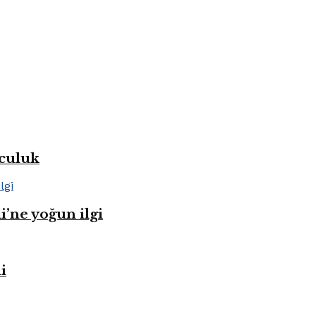
lculuk
i’ne yoğun ilgi
i