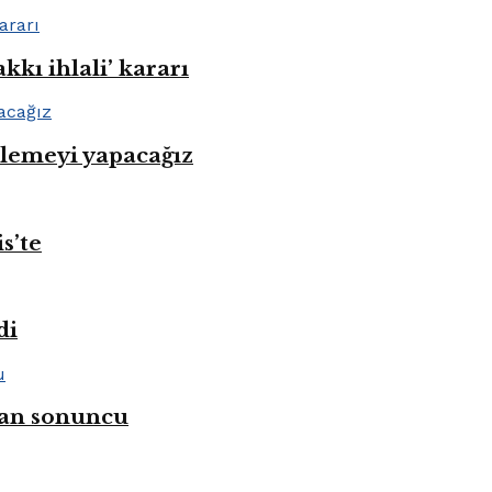
kı ihlali’ kararı
nlemeyi yapacağız
s’te
di
ahan sonuncu