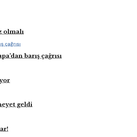
z olmalı
pa’dan barış çağrısı
üyor
heyet geldi
ar!