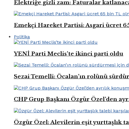
Elektriğe gizli zam: Faturalar katlana
Emekçi Hareket Partisi: Asgari ücret 6
Politika
YENİ Parti Meclis’te ikinci parti oldu
Sezai Temelli: Öcalan’ın rolünü sürdü
CHP Grup Başkanı Özgür Özel’den ayr
Özgür Özel: Alevilerin eşit yurttaşlık t