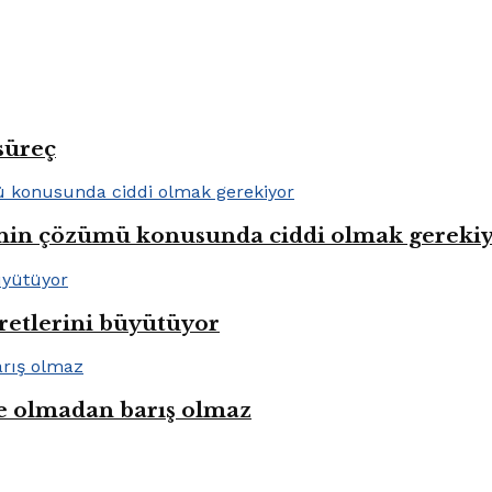
süreç
lenin çözümü konusunda ciddi olmak gereki
aretlerini büyütüyor
e olmadan barış olmaz