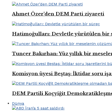
Ahmet Özer’den DEM Parti ziyareti
Hatimoğulları: Devletle yürütülen bir 
Tuncer Bakırhan: Yüz yıllık bir mese
Komisyon üyesi Beştaş: İktidar soru iş
DEM Partili Koçyiğit Demokratikleşm
Dünya