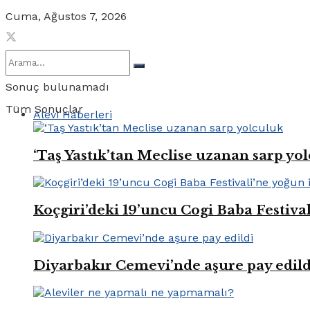
Cuma, Ağustos 7, 2026
Sonuç bulunamadı
Tüm Sonuçlar
Alevi Haberleri
‘Taş Yastık’tan Meclise uzanan sarp yo
Koçgiri’deki 19’uncu Cogi Baba Festival
Diyarbakır Cemevi’nde aşure pay edild