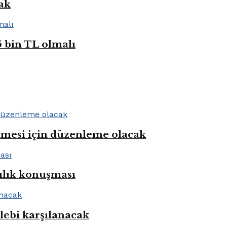
cak
5 bin TL olmalı
rmesi için düzenleme olacak
ılık konuşması
alebi karşılanacak