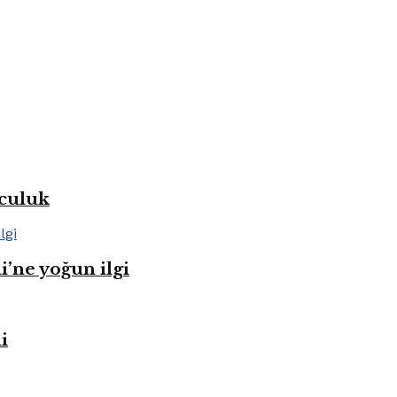
lculuk
i’ne yoğun ilgi
i