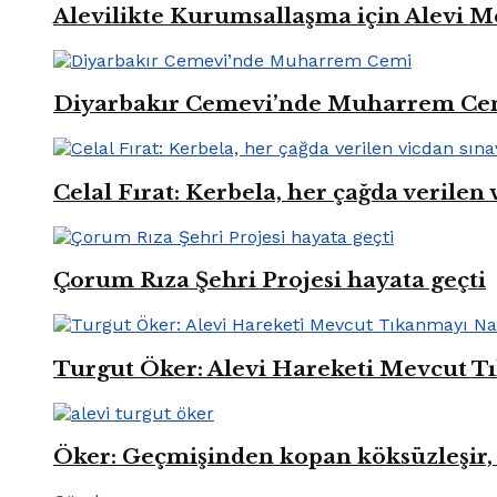
Alevilikte Kurumsallaşma için Alevi M
Diyarbakır Cemevi’nde Muharrem Ce
Celal Fırat: Kerbela, her çağda verilen 
Çorum Rıza Şehri Projesi hayata geçti
Turgut Öker: Alevi Hareketi Mevcut Tı
Öker: Geçmişinden kopan köksüzleşir, 