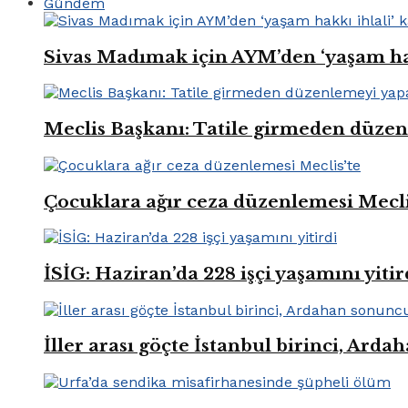
Gündem
Sivas Madımak için AYM’den ‘yaşam hak
Meclis Başkanı: Tatile girmeden düze
Çocuklara ağır ceza düzenlemesi Mecli
İSİG: Haziran’da 228 işçi yaşamını yitir
İller arası göçte İstanbul birinci, Ard