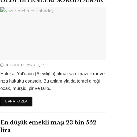
OLUP BİTENLERİ SORGULAMAK
31 TEMMUZ 2026
1
Hakikat Yol’unun (Aleviliğin) olmazsa olmazı ikrar ve
rıza hukuku esasıdır. Bu anlamıyla da temel direği
ocak, mürşid, pir ve talip...
DETAILS
DAHA FAZLA
En düşük emekli maşı 23 bin 552
lira