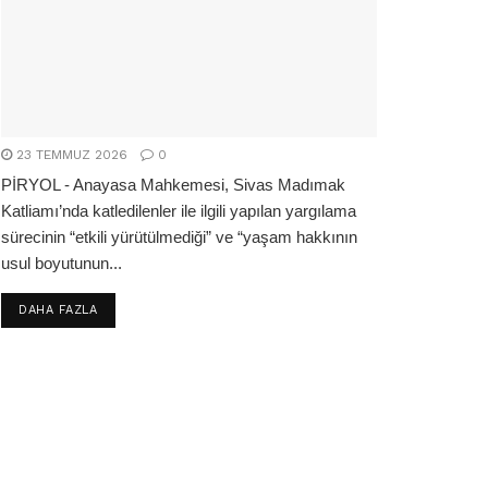
23 TEMMUZ 2026
0
PİRYOL - Anayasa Mahkemesi, Sivas Madımak
Katliamı’nda katledilenler ile ilgili yapılan yargılama
sürecinin “etkili yürütülmediği” ve “yaşam hakkının
usul boyutunun...
DETAILS
DAHA FAZLA