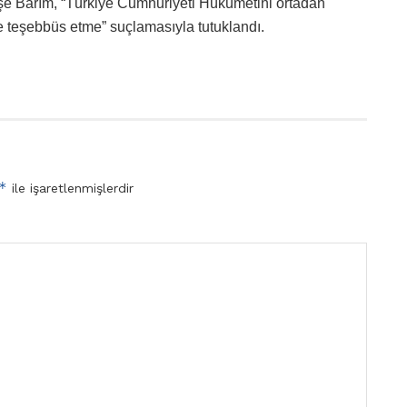
yşe Barım, “Türkiye Cumhuriyeti Hükümetini ortadan
 teşebbüs etme” suçlamasıyla tutuklandı.
*
ile işaretlenmişlerdir