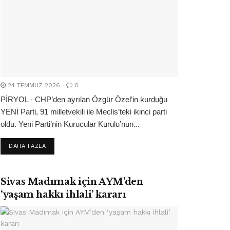
24 TEMMUZ 2026
0
PİRYOL - CHP’den ayrılan Özgür Özel’in kurduğu
YENİ Parti, 91 milletvekili ile Meclis’teki ikinci parti
oldu. Yeni Parti’nin Kurucular Kurulu’nun...
DETAILS
DAHA FAZLA
Sivas Madımak için AYM’den
‘yaşam hakkı ihlali’ kararı