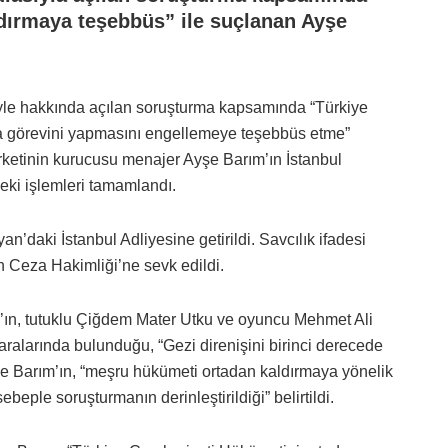
ldırmaya teşebbüs” ile suçlanan Ayşe
ebiyle hakkında açılan soruşturma kapsamında “Türkiye
a görevini yapmasını engellemeye teşebbüs etme”
rketinin kurucusu menajer Ayşe Barım’ın İstanbul
ki işlemleri tamamlandı.
’daki İstanbul Adliyesine getirildi. Savcılık ifadesi
 Ceza Hakimliği’ne sevk edildi.
m’ın, tutuklu Çiğdem Mater Utku ve oyuncu Mehmet Ali
 aralarında bulunduğu, “Gezi direnişini birinci derecede
Ayşe Barım’ın, “meşru hükümeti ortadan kaldırmaya yönelik
eple soruşturmanın derinleştirildiği” belirtildi.