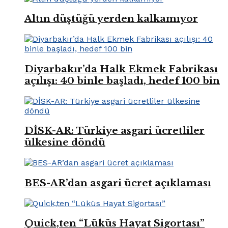
Altın düştüğü yerden kalkamıyor
Diyarbakır’da Halk Ekmek Fabrikası
açılışı: 40 binle başladı, hedef 100 bin
DİSK-AR: Türkiye asgari ücretliler
ülkesine döndü
BES-AR’dan asgari ücret açıklaması
Quick,ten “Lüküs Hayat Sigortası”