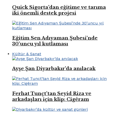
Quick Sigorta’dan eğitime ve tarıma
iki önemli destek projesi
Eğitim Sen Adıyaman Şubesi’nde
30’uncu yıl kutlaması
Kültür & Sanat
Ayşe Şan Diyarbakır’da anılacak
Ferhat Tunçt’tan Seyid Riza ve
arkadaşları için klip: Cigêram