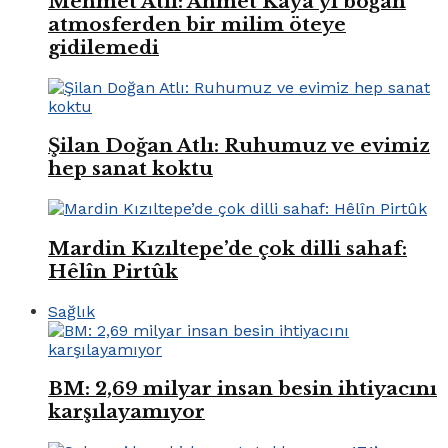
Mehmet Atlı: Ahmet Kaya’yı boğan
atmosferden bir milim öteye
gidilemedi
Şilan Doğan Atlı: Ruhumuz ve evimiz
hep sanat koktu
Mardin Kızıltepe’de çok dilli sahaf:
Hêlîn Pirtûk
Sağlık
BM: 2,69 milyar insan besin ihtiyacını
karşılayamıyor