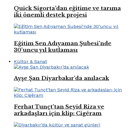
Quick Sigorta’dan eğitime ve tarıma
iki önemli destek projesi
Eğitim Sen Adıyaman Şubesi’nde
30’uncu yıl kutlaması
Kültür & Sanat
Ayşe Şan Diyarbakır’da anılacak
Ferhat Tunçt’tan Seyid Riza ve
arkadaşları için klip: Cigêram