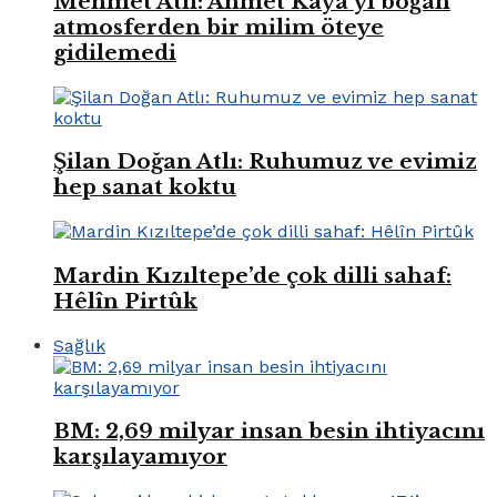
Mehmet Atlı: Ahmet Kaya’yı boğan
atmosferden bir milim öteye
gidilemedi
Şilan Doğan Atlı: Ruhumuz ve evimiz
hep sanat koktu
Mardin Kızıltepe’de çok dilli sahaf:
Hêlîn Pirtûk
Sağlık
BM: 2,69 milyar insan besin ihtiyacını
karşılayamıyor