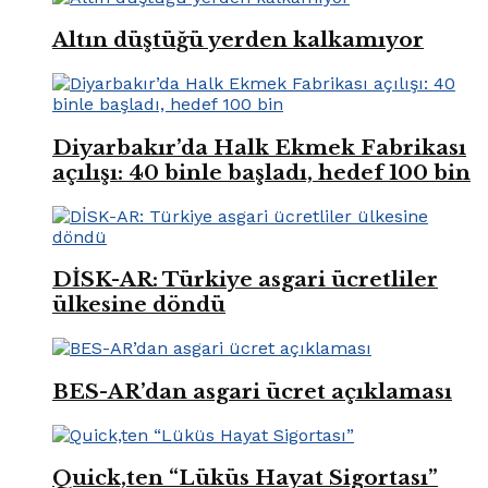
Altın düştüğü yerden kalkamıyor
Diyarbakır’da Halk Ekmek Fabrikası
açılışı: 40 binle başladı, hedef 100 bin
DİSK-AR: Türkiye asgari ücretliler
ülkesine döndü
BES-AR’dan asgari ücret açıklaması
Quick,ten “Lüküs Hayat Sigortası”