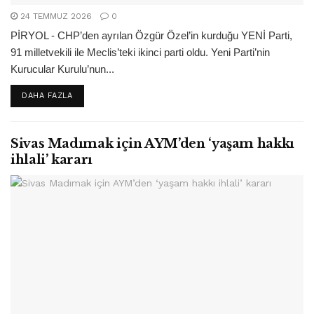
24 TEMMUZ 2026
0
PİRYOL - CHP’den ayrılan Özgür Özel’in kurduğu YENİ Parti,
91 milletvekili ile Meclis’teki ikinci parti oldu. Yeni Parti’nin
Kurucular Kurulu’nun...
DETAILS
DAHA FAZLA
Sivas Madımak için AYM’den ‘yaşam hakkı
ihlali’ kararı