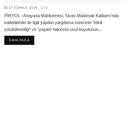
23 TEMMUZ 2026
0
PİRYOL - Anayasa Mahkemesi, Sivas Madımak Katliamı’nda
katledilenler ile ilgili yapılan yargılama sürecinin “etkili
yürütülmediği” ve “yaşam hakkının usul boyutunun...
DETAILS
DAHA FAZLA