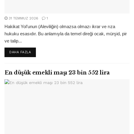
31 TEMMUZ 2026
1
Hakikat Yol’unun (Aleviliğin) olmazsa olmazı ikrar ve rıza
hukuku esasıdır. Bu anlamıyla da temel direği ocak, mürşid, pir
ve talip...
DETAILS
DAHA FAZLA
En düşük emekli maşı 23 bin 552 lira