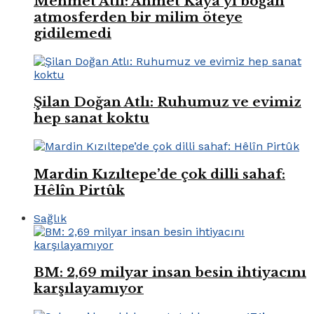
Mehmet Atlı: Ahmet Kaya’yı boğan
atmosferden bir milim öteye
gidilemedi
Şilan Doğan Atlı: Ruhumuz ve evimiz
hep sanat koktu
Mardin Kızıltepe’de çok dilli sahaf:
Hêlîn Pirtûk
Sağlık
BM: 2,69 milyar insan besin ihtiyacını
karşılayamıyor