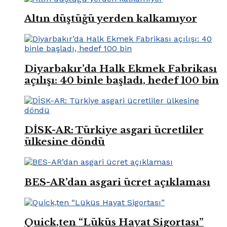
Altın düştüğü yerden kalkamıyor
Diyarbakır’da Halk Ekmek Fabrikası
açılışı: 40 binle başladı, hedef 100 bin
DİSK-AR: Türkiye asgari ücretliler
ülkesine döndü
BES-AR’dan asgari ücret açıklaması
Quick,ten “Lüküs Hayat Sigortası”