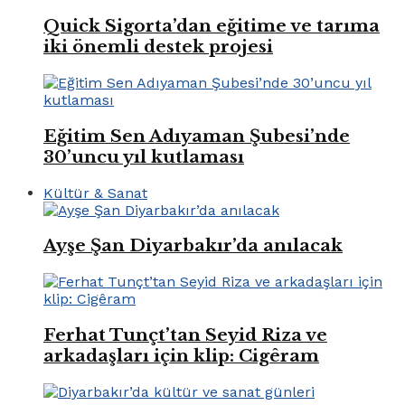
Quick Sigorta’dan eğitime ve tarıma
iki önemli destek projesi
Eğitim Sen Adıyaman Şubesi’nde
30’uncu yıl kutlaması
Kültür & Sanat
Ayşe Şan Diyarbakır’da anılacak
Ferhat Tunçt’tan Seyid Riza ve
arkadaşları için klip: Cigêram