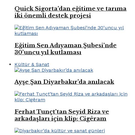
Quick Sigorta’dan eğitime ve tarıma
iki önemli destek projesi
Eğitim Sen Adıyaman Şubesi’nde
30’uncu yıl kutlaması
Kültür & Sanat
Ayşe Şan Diyarbakır’da anılacak
Ferhat Tunçt’tan Seyid Riza ve
arkadaşları için klip: Cigêram