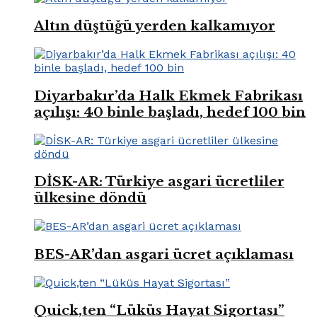
Altın düştüğü yerden kalkamıyor
Diyarbakır’da Halk Ekmek Fabrikası
açılışı: 40 binle başladı, hedef 100 bin
DİSK-AR: Türkiye asgari ücretliler
ülkesine döndü
BES-AR’dan asgari ücret açıklaması
Quick,ten “Lüküs Hayat Sigortası”