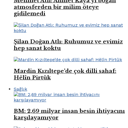
Mehmet Atlı: Ahmet Kaya’yı boğan
atmosferden bir milim öteye
gidilemedi
Şilan Doğan Atlı: Ruhumuz ve evimiz
hep sanat koktu
Mardin Kızıltepe’de çok dilli sahaf:
Hêlîn Pirtûk
Sağlık
BM: 2,69 milyar insan besin ihtiyacını
karşılayamıyor