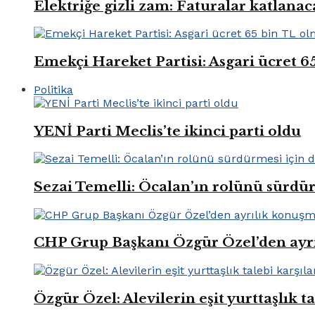
Elektriğe gizli zam: Faturalar katlana
Emekçi Hareket Partisi: Asgari ücret 6
Politika
YENİ Parti Meclis’te ikinci parti oldu
Sezai Temelli: Öcalan’ın rolünü sürdü
CHP Grup Başkanı Özgür Özel’den ayr
Özgür Özel: Alevilerin eşit yurttaşlık t