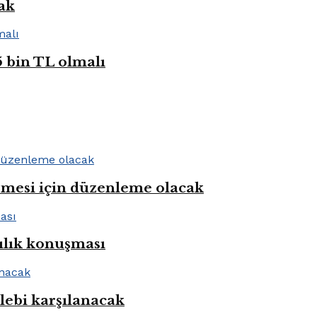
cak
5 bin TL olmalı
rmesi için düzenleme olacak
ılık konuşması
alebi karşılanacak