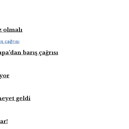
z olmalı
pa’dan barış çağrısı
üyor
heyet geldi
ar!