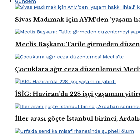
Gündem
Sivas Madımak için AYM’den ‘yaşam hak
Meclis Başkanı: Tatile girmeden düze
Çocuklara ağır ceza düzenlemesi Mecli
İSİG: Haziran’da 228 işçi yaşamını yitir
İller arası göçte İstanbul birinci, Ard