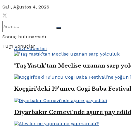
Salı, Ağustos 4, 2026
Sonuç bulunamadı
Tüm Sonuçlar
Alevi Haberleri
‘Taş Yastık’tan Meclise uzanan sarp yo
Koçgiri’deki 19’uncu Cogi Baba Festival
Diyarbakır Cemevi’nde aşure pay edild