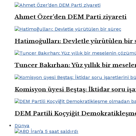
Ahmet Özer’den DEM Parti ziyareti
Hatimoğulları: Devletle yürütülen bir 
Tuncer Bakırhan: Yüz yıllık bir mese
Komisyon üyesi Beştaş: İktidar soru iş
DEM Partili Koçyiğit Demokratikleşm
Dünya