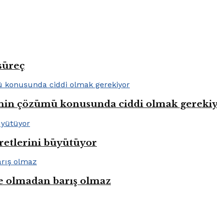
süreç
lenin çözümü konusunda ciddi olmak gereki
aretlerini büyütüyor
e olmadan barış olmaz