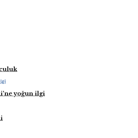
lculuk
i’ne yoğun ilgi
i