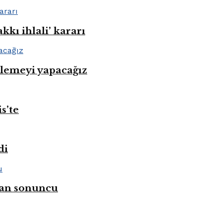
kı ihlali’ kararı
nlemeyi yapacağız
s’te
di
ahan sonuncu