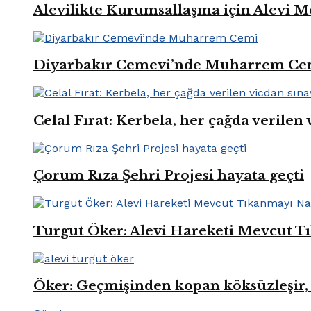
Alevilikte Kurumsallaşma için Alevi M
Diyarbakır Cemevi’nde Muharrem Ce
Celal Fırat: Kerbela, her çağda verilen 
Çorum Rıza Şehri Projesi hayata geçti
Turgut Öker: Alevi Hareketi Mevcut Tı
Öker: Geçmişinden kopan köksüzleşir, 