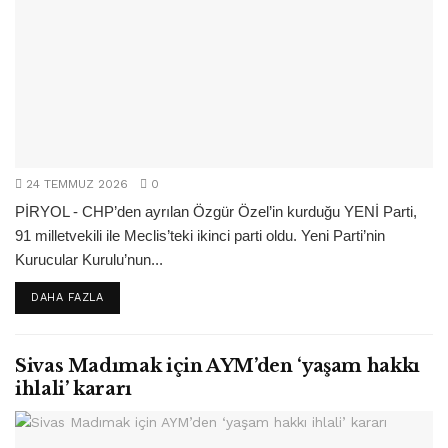
24 TEMMUZ 2026
0
PİRYOL - CHP’den ayrılan Özgür Özel’in kurduğu YENİ Parti,
91 milletvekili ile Meclis’teki ikinci parti oldu. Yeni Parti’nin
Kurucular Kurulu’nun...
DETAILS
DAHA FAZLA
Sivas Madımak için AYM’den ‘yaşam hakkı
ihlali’ kararı