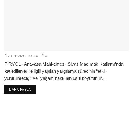
23 TEMMUZ 2026
0
PİRYOL - Anayasa Mahkemesi, Sivas Madımak Katliamı’nda
katledilenler ile ilgili yapılan yargılama sürecinin “etkili
yürütülmediği” ve “yaşam hakkının usul boyutunun...
DETAILS
DAHA FAZLA