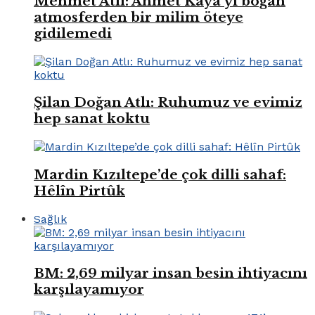
Mehmet Atlı: Ahmet Kaya’yı boğan
atmosferden bir milim öteye
gidilemedi
Şilan Doğan Atlı: Ruhumuz ve evimiz
hep sanat koktu
Mardin Kızıltepe’de çok dilli sahaf:
Hêlîn Pirtûk
Sağlık
BM: 2,69 milyar insan besin ihtiyacını
karşılayamıyor