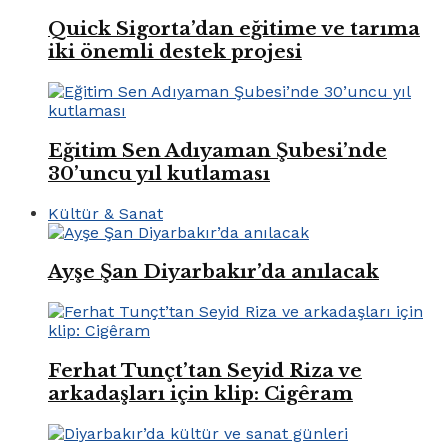
Quick Sigorta’dan eğitime ve tarıma
iki önemli destek projesi
Eğitim Sen Adıyaman Şubesi’nde
30’uncu yıl kutlaması
Kültür & Sanat
Ayşe Şan Diyarbakır’da anılacak
Ferhat Tunçt’tan Seyid Riza ve
arkadaşları için klip: Cigêram