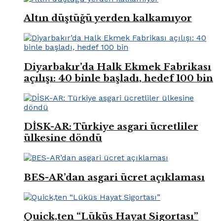
Altın düştüğü yerden kalkamıyor
Diyarbakır’da Halk Ekmek Fabrikası
açılışı: 40 binle başladı, hedef 100 bin
DİSK-AR: Türkiye asgari ücretliler
ülkesine döndü
BES-AR’dan asgari ücret açıklaması
Quick,ten “Lüküs Hayat Sigortası”