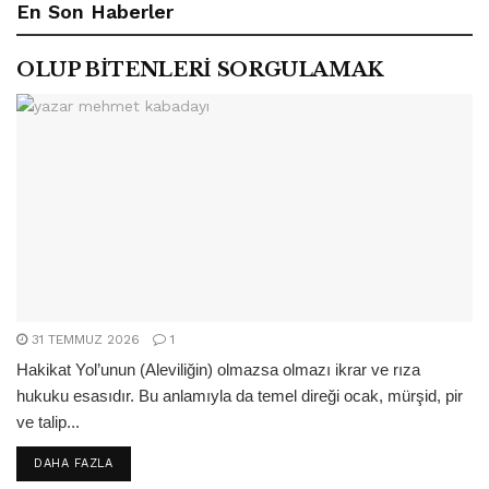
En Son Haberler
OLUP BİTENLERİ SORGULAMAK
31 TEMMUZ 2026
1
Hakikat Yol’unun (Aleviliğin) olmazsa olmazı ikrar ve rıza
hukuku esasıdır. Bu anlamıyla da temel direği ocak, mürşid, pir
ve talip...
DETAILS
DAHA FAZLA