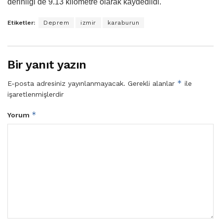
derinliği de 9.13 kilometre olarak kaydedildi.
Etiketler:
Deprem
izmir
karaburun
Bir yanıt yazın
*
E-posta adresiniz yayınlanmayacak.
Gerekli alanlar
ile
işaretlenmişlerdir
*
Yorum