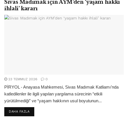
Sivas Madımak için AYM’den ‘yaşam hakkı
ihlali’ kararı
23 TEMMUZ 2026
0
PİRYOL - Anayasa Mahkemesi, Sivas Madımak Katliamı’nda
katledilenler ile ilgili yapılan yargılama sürecinin “etkili
yürütülmediği” ve “yaşam hakkının usul boyutunun...
DETAILS
DAHA FAZLA