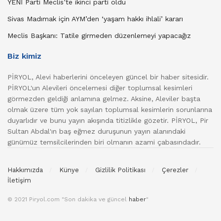
YENİ Parti Meclis’te ikinci parti oldu
Sivas Madımak için AYM’den ‘yaşam hakkı ihlali’ kararı
Meclis Başkanı: Tatile girmeden düzenlemeyi yapacağız
Biz kimiz
PİRYOL, Alevi haberlerini önceleyen güncel bir haber sitesidir.
PİRYOL'un Alevileri öncelemesi diğer toplumsal kesimleri
görmezden geldiği anlamına gelmez. Aksine, Aleviler başta
olmak üzere tüm yok sayılan toplumsal kesimlerin sorunlarına
duyarlıdır ve bunu yayın akışında titizlikle gözetir. PİRYOL, Pir
Sultan Abdal'ın baş eğmez duruşunun yayın alanındaki
günümüz temsilcilerinden biri olmanın azami çabasındadır.
Hakkımızda
Künye
Gizlilik Politikası
Çerezler
İletişim
© 2021 Piryol.com "Son dakika ve güncel
haber
"