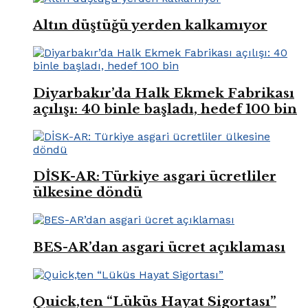
Altın düştüğü yerden kalkamıyor
Diyarbakır’da Halk Ekmek Fabrikası
açılışı: 40 binle başladı, hedef 100 bin
DİSK-AR: Türkiye asgari ücretliler
ülkesine döndü
BES-AR’dan asgari ücret açıklaması
Quick,ten “Lüküs Hayat Sigortası”