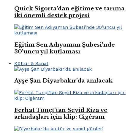
Quick Sigorta’dan eğitime ve tarıma
iki önemli destek projesi
Eğitim Sen Adıyaman Şubesi’nde
30’uncu yıl kutlaması
Kültür & Sanat
Ayşe Şan Diyarbakır’da anılacak
Ferhat Tunçt’tan Seyid Riza ve
arkadaşları için klip: Cigêram