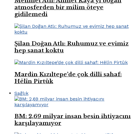
Mehmet Atlı: Ahmet Kaya’yı boğan
atmosferden bir milim öteye
gidilemedi
Şilan Doğan Atlı: Ruhumuz ve evimiz
hep sanat koktu
Mardin Kızıltepe’de çok dilli sahaf:
Hêlîn Pirtûk
Sağlık
BM: 2,69 milyar insan besin ihtiyacını
karşılayamıyor