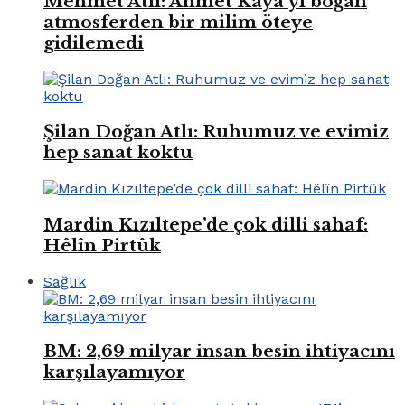
Mehmet Atlı: Ahmet Kaya’yı boğan
atmosferden bir milim öteye
gidilemedi
Şilan Doğan Atlı: Ruhumuz ve evimiz
hep sanat koktu
Mardin Kızıltepe’de çok dilli sahaf:
Hêlîn Pirtûk
Sağlık
BM: 2,69 milyar insan besin ihtiyacını
karşılayamıyor