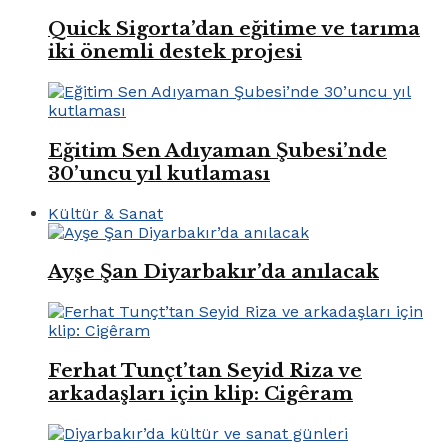
Quick Sigorta’dan eğitime ve tarıma
iki önemli destek projesi
Eğitim Sen Adıyaman Şubesi’nde
30’uncu yıl kutlaması
Kültür & Sanat
Ayşe Şan Diyarbakır’da anılacak
Ferhat Tunçt’tan Seyid Riza ve
arkadaşları için klip: Cigêram