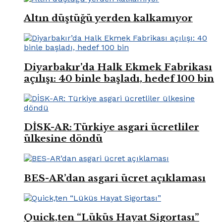
Altın düştüğü yerden kalkamıyor
Diyarbakır’da Halk Ekmek Fabrikası
açılışı: 40 binle başladı, hedef 100 bin
DİSK-AR: Türkiye asgari ücretliler
ülkesine döndü
BES-AR’dan asgari ücret açıklaması
Quick,ten “Lüküs Hayat Sigortası”